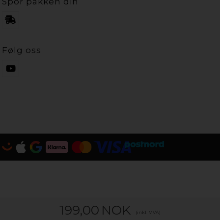
Spor pakken din
Følg oss
199,00
NOK
(inkl. MVA)