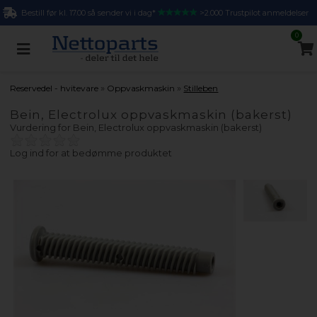
Bestill før kl. 17.00 så sender vi i dag*
>2.000 Trustpilot anmeldelser
0
»
»
Reservedel - hvitevare
Oppvaskmaskin
Stilleben
Bein, Electrolux oppvaskmaskin (bakerst)
Vurdering for
Bein, Electrolux oppvaskmaskin (bakerst)
Log ind for at bedømme produktet