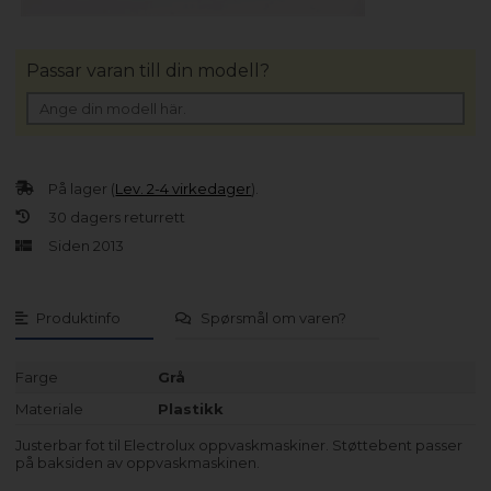
Passar varan till din modell?
På lager (
Lev. 2-4 virkedager
).
30 dagers returrett
Siden 2013
Produktinfo
Spørsmål om varen?
Farge
Grå
Materiale
Plastikk
Justerbar fot til Electrolux oppvaskmaskiner. Støttebent passer
på baksiden av oppvaskmaskinen.