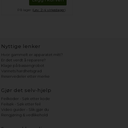
På lager (
Lev. 2-4 virkedager
).
Nyttige lenker
Hvor gammelt er apparatet mitt?
Er det verdt å reparere?
Klage på bassengrobot
Vannets hardhetsgrad
Reservedeler etter merke
Gjør det selv-hjelp
Feilkoder - Søk etter kode
Feilsøk - Søk etter feil
Video guider - Slik gjør du
Rengjøring & vedlikehold