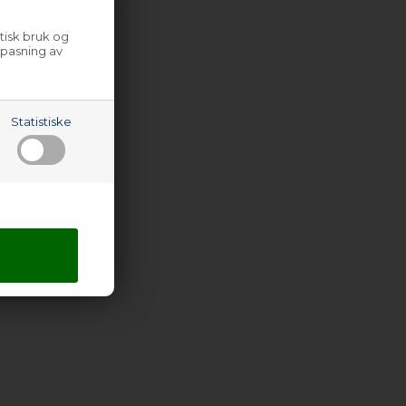
tisk bruk og
lpasning av
Statistiske