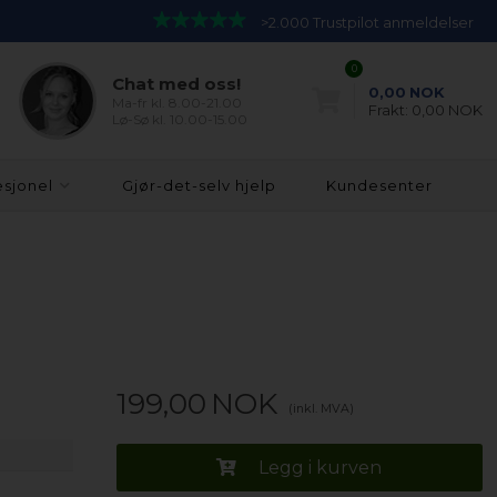
>2.000 Trustpilot anmeldelser
0
Chat med oss!
0,00
NOK
Ma-fr kl. 8.00-21.00
Frakt:
0,00 NOK
Lø-Sø kl. 10.00-15.00
esjonel
Gjør-det-selv hjelp
Kundesenter
199,00
NOK
(inkl. MVA)
Legg i kurven