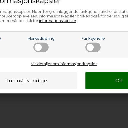
ormasjonskapsler
Y/P02 - 911435016-02
Y/P04 - 911435016-04
ormasjonskapsler. Noen for grunnleggende funksjoner, andre for statis
Y/P05 - 911435016-05
 brukeropplevelsen. Informasjonskapsler brukes også for personlig ti
Y/P06 - 911435016-06
 mer i vår politikk for
informasjonskapsler
.
Y/P00 - 911435025-00
Y/P01 - 911435025-01
Y/P02 - 911435025-02
Y/P01 - 911436026-01
e
Markedsføring
Funksjonelle
Y/P02 - 911436026-02
Y/P02 - 911436038-02
Y/P05 - 911436038-05
Y/P06 - 911436038-06
e…
Vis detaljer om informasjonskapsler