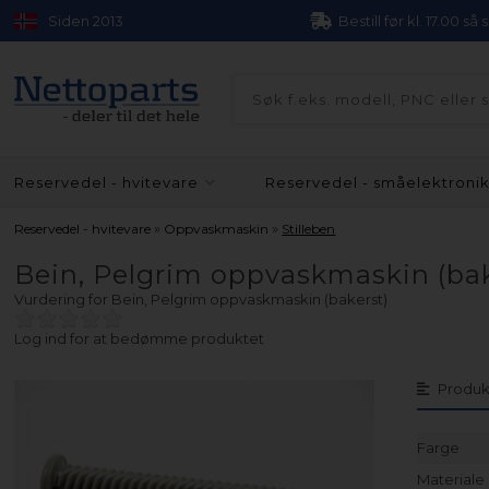
Siden 2013
Bestill før kl. 17.00 så
Reservedel - hvitevare
Reservedel - småelektroni
»
»
Reservedel - hvitevare
Oppvaskmaskin
Stilleben
Bein, Pelgrim oppvaskmaskin (bak
Vurdering for
Bein, Pelgrim oppvaskmaskin (bakerst)
Log ind for at bedømme produktet
Produk
Farge
Materiale