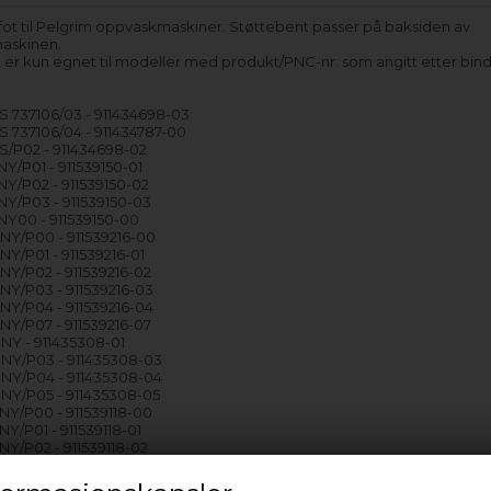
 fot til Pelgrim oppvaskmaskiner. Støttebent passer på baksiden av
askinen.
 er kun egnet til modeller med produkt/PNC-nr. som angitt etter bind
737106/03 - 911434698-03
737106/04 - 911434787-00
/P02 - 911434698-02
/P01 - 911539150-01
/P02 - 911539150-02
/P03 - 911539150-03
Y00 - 911539150-00
Y/P00 - 911539216-00
/P01 - 911539216-01
/P02 - 911539216-02
Y/P03 - 911539216-03
Y/P04 - 911539216-04
/P07 - 911539216-07
Y - 911435308-01
Y/P03 - 911435308-03
Y/P04 - 911435308-04
Y/P05 - 911435308-05
Y/P00 - 911539118-00
/P01 - 911539118-01
/P02 - 911539118-02
Y/P00 - 911435012-00
/P01 - 911435012-01