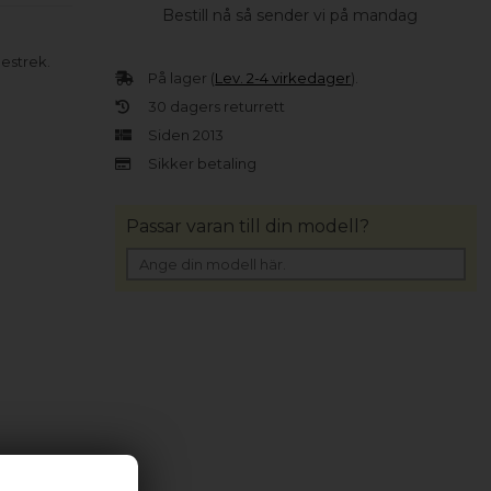
Bestill nå så sender vi på mandag
estrek.
På lager (
Lev. 2-4 virkedager
).
30 dagers returrett
Siden 2013
Sikker betaling
Passar varan till din modell?