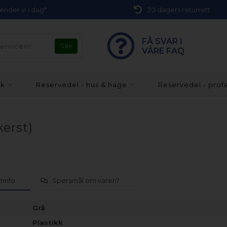
 sender vi i dag*
30 dagers returrett
FÅ SVAR I
VÅRE FAQ
kk
Reservedel - hus & hage
Reservedel - prof
erst)
tinfo
Spørsmål om varen?
Grå
Plastikk