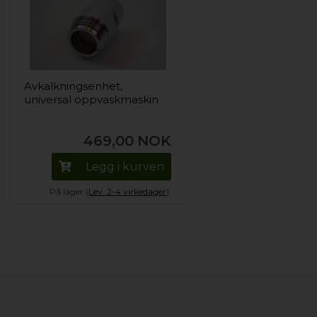
Avkalkningsenhet,
universal oppvaskmaskin
469,00
NOK
Legg i kurven
På lager (
Lev. 2-4 virkedager
).