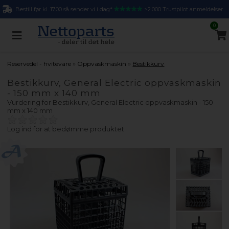
Bestill før kl. 17.00 så sender vi i dag*
>2.000 Trustpilot anmeldelser
0
»
»
Reservedel - hvitevare
Oppvaskmaskin
Bestikkurv
Bestikkurv, General Electric oppvaskmaskin
- 150 mm x 140 mm
Vurdering for
Bestikkurv, General Electric oppvaskmaskin - 150
mm x 140 mm
Log ind for at bedømme produktet