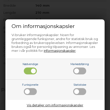
Bredde
140 mm
Lengde
210 mm
Farge
Grå
Om informasjonskapsler
Produktet er kun egnet til modeller med produsentnr som
angitt etter bindestrek.
Vi bruker informasjonskapsler. Noen for
grunnleggende funksjoner, andre for statistisk bruk og
forbedring av brukeropplevelsen. Informasjonskapsler
GEK461EGXW - 32000294
brukes også for personlig tilpasning av annonser. Les
GEK462EGXB - 32900115
mer i vår politikk for
informasjonskapsler
.
GSH5530TXWW - 32000167
GSH5530ZXWW - 32000168
med flere…
Nødvendige
Markedsføring
Funksjonelle
Statistiske
Populære relaterte produkter
Vis detaljer om informasjonskapsler