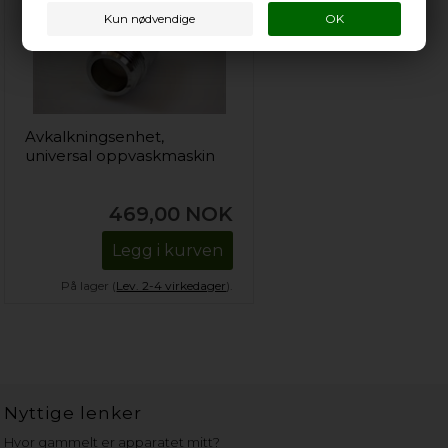
Avkalkningsenhet,
universal oppvaskmaskin
469,00
NOK
Legg i kurven
På lager (
Lev. 2-4 virkedager
).
Nyttige lenker
Hvor gammelt er apparatet mitt?