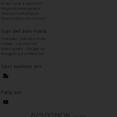
Er det verdt å reparere?
Klage på bassengrobot
Vannets hardhetsgrad
Reservedeler etter merke
Gjør det selv-hjelp
Feilkoder - Søk etter kode
Feilsøk - Søk etter feil
Video guider - Slik gjør du
Rengjøring & vedlikehold
Spor pakken din
Følg oss
629,00
NOK
(inkl. MVA)