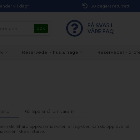
 sender vi i dag*
30 dagers returrett
FÅ SVAR I
VÅRE FAQ
kk
Reservedel - hus & hage
Reservedel - prof
tinfo
Spørsmål om varen?
sen i din Sharp oppvaskmaskinen er i stykker, kan du oppleve, at
kinen ikke vil starte.