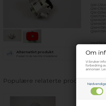
QW-C12U4
QW-C15U
QW-D21I4
QWGT21F
QWHX13F4
QWHX13F
QWHY15F4
QWHY15F
med fler
Om inf
Alternativt produkt
Passer til de nevnte modellene.
Vi bruker inf
forbedring av
annonser. Les
Populære relaterte produkter
Nødvendig