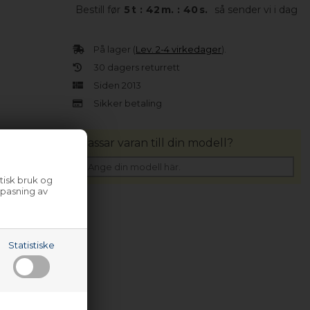
Bestill før
5
t
:
42
m.
:
39
s.
så sender vi i dag
På lager (
Lev. 2-4 virkedager
).
30 dagers returrett
Siden 2013
Sikker betaling
Passar varan till din modell?
tisk bruk og
lpasning av
Statistiske