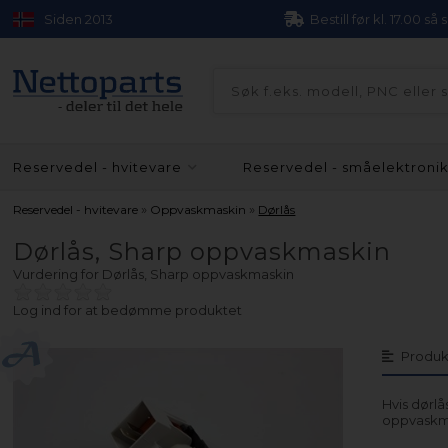
Siden 2013
Bestill før kl. 17.00 så
Reservedel - hvitevare
Reservedel - småelektroni
»
»
Reservedel - hvitevare
Oppvaskmaskin
Dørlås
Dørlås, Sharp oppvaskmaskin
Vurdering for
Dørlås, Sharp oppvaskmaskin
Log ind for at bedømme produktet
Produk
Hvis dørlå
oppvaskmas