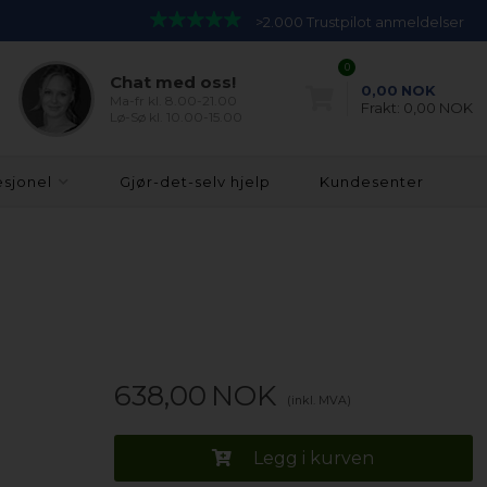
>2.000 Trustpilot anmeldelser
0
Chat med oss!
0,00
NOK
Ma-fr kl. 8.00-21.00
Frakt:
0,00 NOK
Lø-Sø kl. 10.00-15.00
esjonel
Gjør-det-selv hjelp
Kundesenter
638,00
NOK
(inkl. MVA)
Legg i kurven