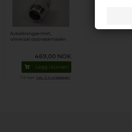
Avkalkningsenhet,
universal oppvaskmaskin
469,00
NOK
Legg i kurven
På lager (
Lev. 2-4 virkedager
).