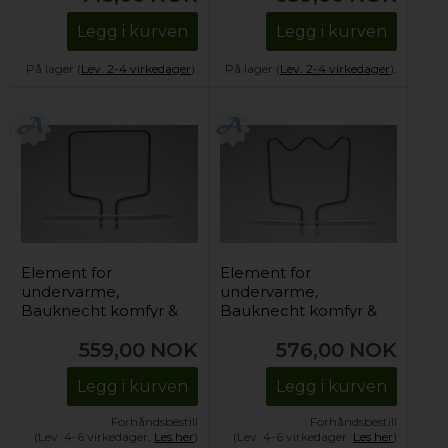
Legg i kurven
Legg i kurven
På lager (
Lev. 2-4 virkedager
).
På lager (
Lev. 2-4 virkedager
).
Element for
Element for
undervarme,
undervarme,
Bauknecht komfyr &
Bauknecht komfyr &
stekeovn - 1000W
stekeovn - 1150W
559,00
NOK
576,00
NOK
Legg i kurven
Legg i kurven
Forhåndsbestill
Forhåndsbestill
(Lev. 4-6 virkedager.
Les her
)
(Lev. 4-6 virkedager.
Les her
)