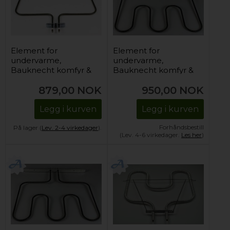
Element for
Element for
undervarme,
undervarme,
Bauknecht komfyr &
Bauknecht komfyr &
stekeovn -
stekeovn - 240V /
879,00
NOK
950,00
NOK
230V/1400W
1450W
Legg i kurven
Legg i kurven
Forhåndsbestill
På lager (
Lev. 2-4 virkedager
).
(Lev. 4-6 virkedager.
Les her
)