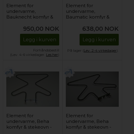
Element for
Element for
undervarme,
undervarme,
Bauknecht komfyr &
Baumatic komfyr &
stekeovn - 240V /
stekeovn -
950,00
NOK
638,00
NOK
1450W
230V/1100W
Legg i kurven
Legg i kurven
Forhåndsbestill
På lager (
Lev. 2-4 virkedager
).
(Lev. 4-6 virkedager.
Les her
)
Element for
Element for
undervarme, Beha
undervarme, Beha
komfyr & stekeovn -
komfyr & stekeovn -
230V/1100-1300W
230V/1100W