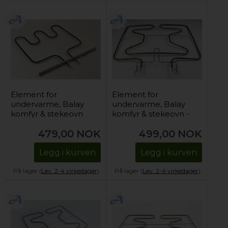
Element for
Element for
undervarme, Balay
undervarme, Balay
komfyr & stekeovn
komfyr & stekeovn -
1100W
479,00
NOK
499,00
NOK
Legg i kurven
Legg i kurven
På lager (
Lev. 2-4 virkedager
).
På lager (
Lev. 2-4 virkedager
).