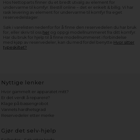
Hos Nettoparts finner du et bredt utvalg av element for
undervarme til komfyr. Bestill online – det er enkelt & billig. Vi har
rask levering av element for undervarme til komfyr fra eget
reservedelslager.
Søk i varelisten nedenfor for å finne den reservedelen du har bruk
for, eller skriv til oss
her
og oppgi modellnummeret fra ditt komfyr.
Har du bruk for hjelp til å finne modellnummeret i forbindelse
med kjøp av reservedeler, kan du med fordel benytte
Hvor sitter
typeskiltet?
Nyttige lenker
Hvor gammelt er apparatet mitt?
Er det verdt å reparere?
Klage på bassengrobot
Vannets hardhetsgrad
Reservedeler etter merke
Gjør det selv-hjelp
Feilkoder - Søk etter kode