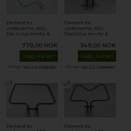
Element for
Element for
undervarme, AEG-
undervarme, AEG-
Electrolux komfyr &
Electrolux komfyr &
stekeovn - 1000W
stekeovn - 230V /
778,00
NOK
349,00
NOK
1000W
Legg i kurven
Legg i kurven
På lager (
Lev. 2-4 virkedager
).
På lager (
Lev. 2-4 virkedager
).
Element for
Element for