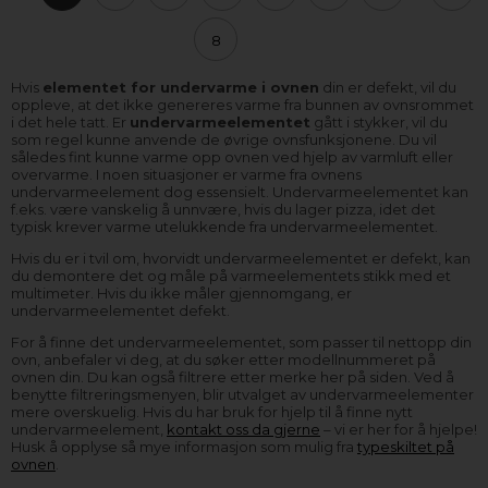
8
Hvis
elementet for undervarme i ovnen
din er defekt, vil du
oppleve, at det ikke genereres varme fra bunnen av ovnsrommet
i det hele tatt. Er
undervarmeelementet
gått i stykker, vil du
som regel kunne anvende de øvrige ovnsfunksjonene. Du vil
således fint kunne varme opp ovnen ved hjelp av varmluft eller
overvarme. I noen situasjoner er varme fra ovnens
undervarmeelement dog essensielt. Undervarmeelementet kan
f.eks. være vanskelig å unnvære, hvis du lager pizza, idet det
typisk krever varme utelukkende fra undervarmeelementet.
Hvis du er i tvil om, hvorvidt undervarmeelementet er defekt, kan
du demontere det og måle på varmeelementets stikk med et
multimeter. Hvis du ikke måler gjennomgang, er
undervarmeelementet defekt.
For å finne det undervarmeelementet, som passer til nettopp din
ovn, anbefaler vi deg, at du søker etter modellnummeret på
ovnen din. Du kan også filtrere etter merke her på siden. Ved å
benytte filtreringsmenyen, blir utvalget av undervarmeelementer
mere overskuelig. Hvis du har bruk for hjelp til å finne nytt
undervarmeelement,
kontakt oss da gjerne
– vi er her for å hjelpe!
Husk å opplyse så mye informasjon som mulig fra
typeskiltet på
ovnen
.