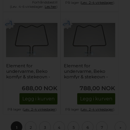
Forhåndsbestill
På lager (
Lev. 2-4 virkedager
).
(Lev. 4-6 virkedager.
Les her
)
Element for
Element for
undervarme, Beko
undervarme, Beko
komfyr & stekeovn -
komfyr & stekeovn -
230V/1300W
230V/1300W
688,00
NOK
788,00
NOK
Legg i kurven
Legg i kurven
På lager (
Lev. 2-4 virkedager
).
På lager (
Lev. 2-4 virkedager
).
1
2
3
4
5
6
7
»