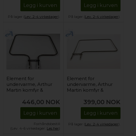
Legg i kurven
Legg i kurven
På lager (
Lev. 2-4 virkedager
).
På lager (
Lev. 2-4 virkedager
).
Element for
Element for
undervarme, Arthur
undervarme, Arthur
Martin komfyr &
Martin komfyr &
stekeovn -
stekeovn - 240V
446,00
NOK
399,00
NOK
230V/1000W
Legg i kurven
Legg i kurven
Forhåndsbestill
På lager (
Lev. 2-4 virkedager
).
(Lev. 4-6 virkedager.
Les her
)