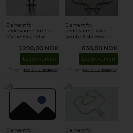
Element for
Element for
undervarme, Arthur
undervarme, Asko
Martin-Electrolux
komfyr & stekeovn -
komfyr & stekeovn -
230V/1100W
1.290,00
NOK
638,00
NOK
230V/1000W
Legg i kurven
Legg i kurven
På lager (
Lev. 2-4 virkedager
).
På lager (
Lev. 2-4 virkedager
).
Element for
Element for