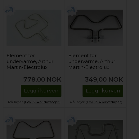
Element for
Element for
undervarme, Arthur
undervarme, Arthur
Martin-Electrolux
Martin-Electrolux
komfyr & stekeovn -
komfyr & stekeovn -
778,00
NOK
349,00
NOK
1000W
230V / 1000W
Legg i kurven
Legg i kurven
På lager (
Lev. 2-4 virkedager
).
På lager (
Lev. 2-4 virkedager
).