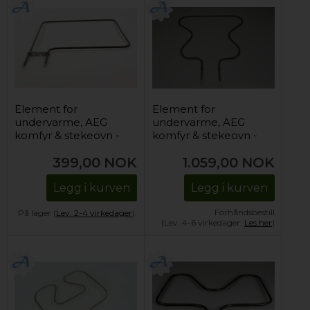
Element for
Element for
undervarme, AEG
undervarme, AEG
komfyr & stekeovn -
komfyr & stekeovn -
240V
380V/1200W
399,00
NOK
1.059,00
NOK
Legg i kurven
Legg i kurven
Forhåndsbestill
På lager (
Lev. 2-4 virkedager
).
(Lev. 4-6 virkedager.
Les her
)