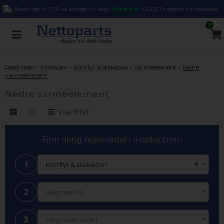
Bestill før kl. 17.00 så sender vi i dag*
>2.000 Trustpilot anmeldelser
0
»
»
»
Reservedel - hvitevare
Komfyr & stekeovn
Varmeelement
Nedre
varmeelement
Nedre varmeelement
Visa filter
Finn riktig reservedel i 4 raske trinn
1
×
Komfyr & stekeovn
2
Velg merke
3
Velg reservedel