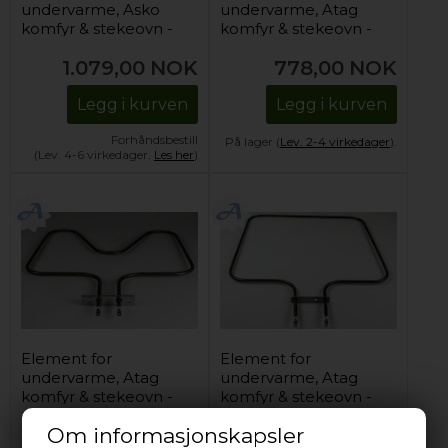
undervarme, Asko
undervarme, Atag
komfyr & stekeovn -
komfyr & stekeovn -
400V/1000W
1000W
1.079,00
NOK
778,00
NOK
Legg i kurven
Legg i kurven
Forhåndsbestill
På lager (
Lev. 2-4 virkedager
).
(Lev. 4-6 virkedager.
Les her
)
Element for
Element for
undervarme, Atag
undervarme, Atag
komfyr & stekeovn -
komfyr & stekeovn -
230V / 1000W
230V/1000W
Om informasjonskapsler
349,00
NOK
446,00
NOK