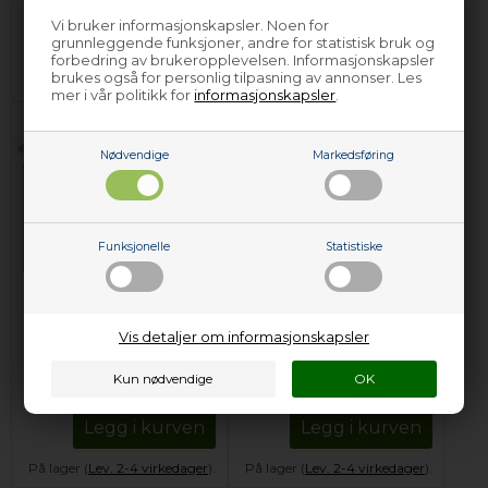
Vi bruker informasjonskapsler. Noen for
Legg i kurven
Legg i kurven
grunnleggende funksjoner, andre for statistisk bruk og
forbedring av brukeropplevelsen. Informasjonskapsler
Forhåndsbestill
På lager (
Lev. 2-4 virkedager
).
brukes også for personlig tilpasning av annonser. Les
(Lev. 4-6 virkedager.
Les her
)
mer i vår politikk for
informasjonskapsler
.
Nødvendige
Markedsføring
Funksjonelle
Statistiske
Element for
Element for
undervarme, Atag
undervarme, Atag
Vis detaljer om informasjonskapsler
komfyr & stekeovn -
komfyr & stekeovn -
230V/1100W
240V
638,00
NOK
399,00
NOK
Legg i kurven
Legg i kurven
På lager (
Lev. 2-4 virkedager
).
På lager (
Lev. 2-4 virkedager
).