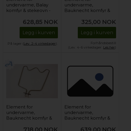
undervarme, Balay
undervarme,
komfyr & stekeovn -
Bauknecht komfyr &
230V/1300W
stekeovn
628,85
NOK
325,00
NOK
Legg i kurven
Legg i kurven
Forhåndsbestill
På lager (
Lev. 2-4 virkedager
).
(Lev. 4-6 virkedager.
Les her
)
Element for
Element for
undervarme,
undervarme,
Bauknecht komfyr &
Bauknecht komfyr &
stekeovn
stekeovn
718,00
NOK
639,00
NOK