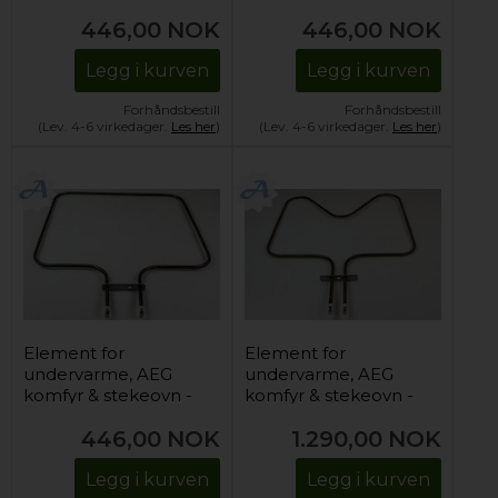
230V/1000W
230V/1000W
446,00
NOK
446,00
NOK
Legg i kurven
Legg i kurven
Forhåndsbestill
Forhåndsbestill
(Lev. 4-6 virkedager.
Les her
)
(Lev. 4-6 virkedager.
Les her
)
Element for
Element for
undervarme, AEG
undervarme, AEG
komfyr & stekeovn -
komfyr & stekeovn -
230V/1000W
230V/1000W
446,00
NOK
1.290,00
NOK
Legg i kurven
Legg i kurven