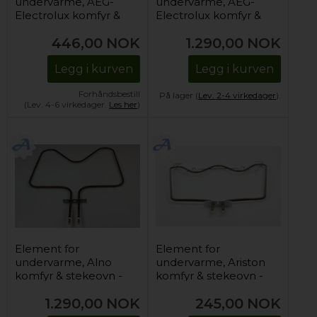
undervarme, AEG-
undervarme, AEG-
Electrolux komfyr &
Electrolux komfyr &
stekeovn -
stekeovn -
446,00
NOK
1.290,00
NOK
230V/1000W
230V/1000W
Legg i kurven
Legg i kurven
Forhåndsbestill
På lager (
Lev. 2-4 virkedager
).
(Lev. 4-6 virkedager.
Les her
)
Element for
Element for
undervarme, Alno
undervarme, Ariston
komfyr & stekeovn -
komfyr & stekeovn -
230V/1000W
230V/1150W
1.290,00
NOK
245,00
NOK