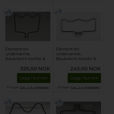
Element for
Element for
undervarme,
undervarme,
Bauknecht komfyr &
Bauknecht komfyr &
stekeovn -
stekeovn -
325,00
NOK
245,00
NOK
230V/1150W
230V/1150W
Legg i kurven
Legg i kurven
På lager (
Lev. 2-4 virkedager
).
På lager (
Lev. 2-4 virkedager
).