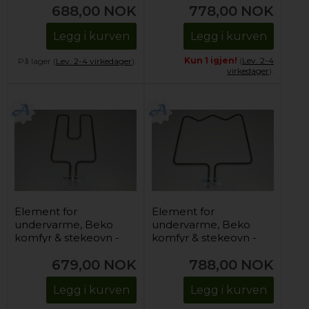
688,00
NOK
778,00
NOK
Legg i kurven
Legg i kurven
Kun 1 igjen!
(
Lev. 2-4
På lager (
Lev. 2-4 virkedager
).
virkedager
).
Element for
Element for
undervarme, Beko
undervarme, Beko
komfyr & stekeovn -
komfyr & stekeovn -
1100W
230V/1300W
679,00
NOK
788,00
NOK
Legg i kurven
Legg i kurven