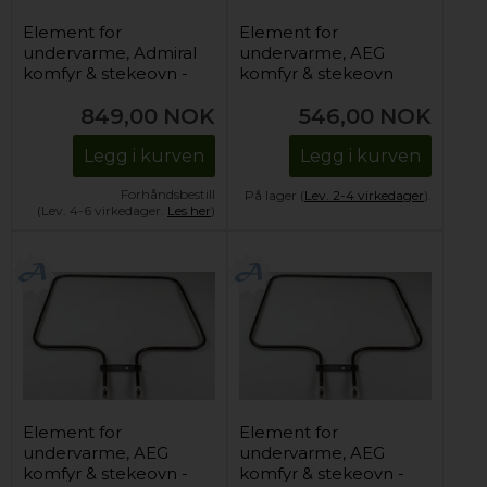
Element for
Element for
undervarme, Admiral
undervarme, AEG
komfyr & stekeovn -
komfyr & stekeovn
230V/1000W
849,00
NOK
546,00
NOK
Legg i kurven
Legg i kurven
Forhåndsbestill
På lager (
Lev. 2-4 virkedager
).
(Lev. 4-6 virkedager.
Les her
)
Element for
Element for
undervarme, AEG
undervarme, AEG
komfyr & stekeovn -
komfyr & stekeovn -