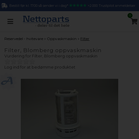
Bestill før kl. 17.00 så sender vi i dag*
>2.000 Trustpilot anmeldelser
0
»
»
Reservedel - hvitevare
Oppvaskmaskin
Filter
Filter, Blomberg oppvaskmaskin
Vurdering for
Filter, Blomberg oppvaskmaskin
Log ind for at bedømme produktet