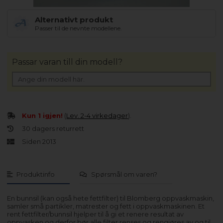
Alternativt produkt
Passer til de nevnte modellene.
Passar varan till din modell?
Kun 1 igjen!
(
Lev. 2-4 virkedager
).
30 dagers returrett
Siden 2013
Produktinfo
Spørsmål om varen?
En bunnsil (kan også hete fettfilter) til Blomberg oppvaskmaskin,
samler små partikler, matrester og fett i oppvaskmaskinen. Et
rent fettfilter/bunnsil hjelper til å gi et renere resultat av
oppvasken og derfor bør alle filter renses og rengjøres av og til.