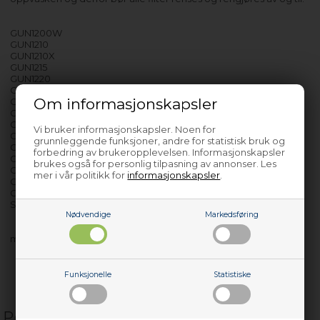
GUN1200W
GUN1210
GUN1210X
GUN1215
GUN1220
GUN1380A
Om informasjonskapsler
GUN2200
GUN2200X
GUN2220
Vi bruker informasjonskapsler. Noen for
GUN8880
grunnleggende funksjoner, andre for statistisk bruk og
GUN9210X
forbedring av brukeropplevelsen. Informasjonskapsler
GUN9220SP
brukes også for personlig tilpasning av annonser. Les
GUN9220XSP
mer i vår politikk for
informasjonskapsler
.
GUN9483SP20
GVN1380
SMARTOUCH
Nødvendige
Markedsføring
med flere…
Funksjonelle
Statistiske
Populære relaterte produkter