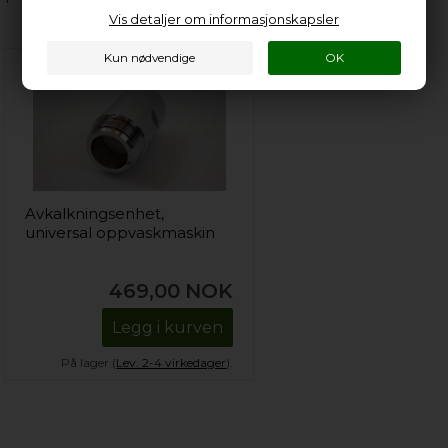
Vis detaljer om informasjonskapsler
Avkalkningsenhet,
universal oppvaskmaskin
469,00
NOK
Legg i kurven
På lager (
Lev. 2-4 virkedager
).