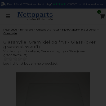
Bestill før kl. 17.00 så sender vi i dag*
>2.000 Trustpilot anmeldelser
0
»
»
»
Reservedel - hvitevare
Kjøleskap & fryser
Kjøleskapshylle & tilbehør
Glasshylle
Glasshylle, Gram kjøl og frys - Glass (over
grønnsaksskuff)
Vurdering for
Glasshylle, Gram kjøl og frys - Glass (over
grønnsaksskuff)
Log ind for at bedømme produktet