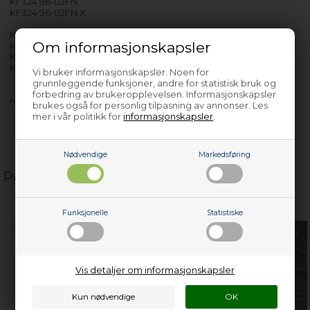
KF324 96-02FN
KF324 96-02FN X
KF326 96-00BN
Om informasjonskapsler
KF326 96-00BN X
KF326 96-02FN
KF326 96-02FN X
Vi bruker informasjonskapsler. Noen for
grunnleggende funksjoner, andre for statistisk bruk og
forbedring av brukeropplevelsen. Informasjonskapsler
med flere…
brukes også for personlig tilpasning av annonser. Les
mer i vår politikk for
informasjonskapsler
.
Nødvendige
Markedsføring
Populære relaterte produkter
Funksjonelle
Statistiske
Vis detaljer om informasjonskapsler