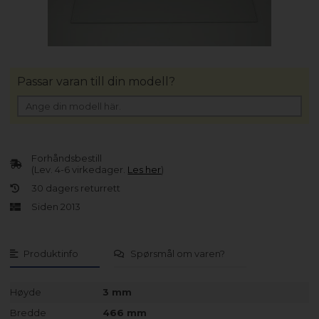
Passar varan till din modell?
Forhåndsbestill
(Lev. 4-6 virkedager.
Les her
)
30 dagers returrett
Siden 2013
Produktinfo
Spørsmål om varen?
Høyde
3 mm
Bredde
466 mm