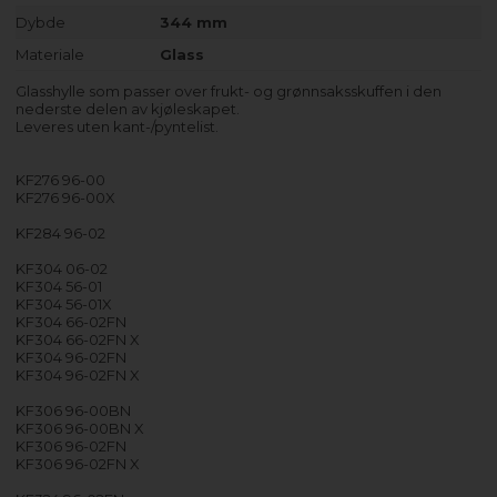
Dybde
344 mm
Materiale
Glass
Glasshylle som passer over frukt- og grønnsaksskuffen i den
nederste delen av kjøleskapet.
Leveres uten kant-/pyntelist.
KF276 96-00
KF276 96-00X
KF284 96-02
KF304 06-02
KF304 56-01
KF304 56-01X
KF304 66-02FN
KF304 66-02FN X
KF304 96-02FN
KF304 96-02FN X
KF306 96-00BN
KF306 96-00BN X
KF306 96-02FN
KF306 96-02FN X