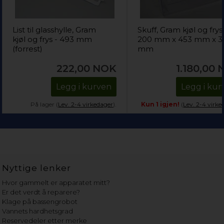
List til glasshylle, Gram
Skuff, Gram kjøl og frys
kjøl og frys - 493 mm
200 mm x 453 mm x 3
(forrest)
mm
222,00
NOK
1.180,00
Legg i kurven
Legg i kur
På lager (
Lev. 2-4 virkedager
).
Kun 1 igjen!
(
Lev. 2-4 virke
Nyttige lenker
Hvor gammelt er apparatet mitt?
Er det verdt å reparere?
Klage på bassengrobot
Vannets hardhetsgrad
Reservedeler etter merke