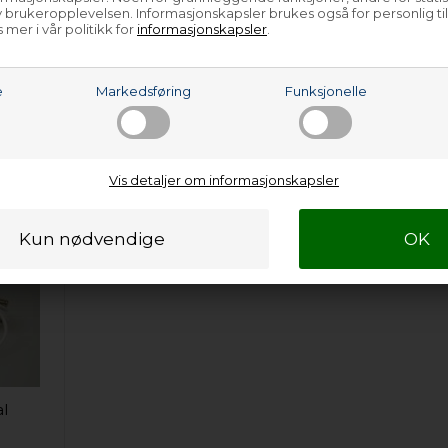
0
 brukeropplevelsen. Informasjonskapsler brukes også for personlig ti
 mer i vår politikk for
informasjonskapsler
.
e…
e
Markedsføring
Funksjonelle
Vis detaljer om informasjonskapsler
al