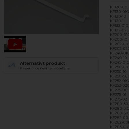
KF120-00
KF130-01
KF130-10
KF130-11
KF132-01G
KF132-02
KF200-01
KF200-10
KF202-01
KF202-02
KF240-01
KF240-10
KF245-01
Alternativt produkt
KF250-01
Passer til de nevnte modellene.
KF250-10
KF250-50
KF252-01
KF252-02
KF275-00
KF275-01
KF275-02
KF280-50
KF280-51
KF280-51
KF282-00
KF282-00
KF285-01