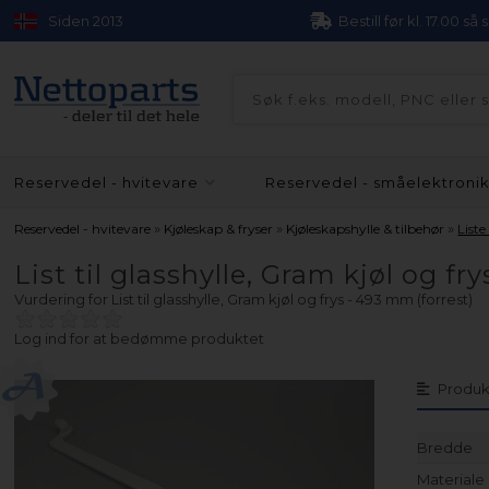
Siden 2013
Bestill før kl. 17.00 så
Reservedel - hvitevare
Reservedel - småelektroni
»
»
»
Reservedel - hvitevare
Kjøleskap & fryser
Kjøleskapshylle & tilbehør
List
List til glasshylle, Gram kjøl og fr
Vurdering for
List til glasshylle, Gram kjøl og frys - 493 mm (forrest)
Log ind for at bedømme produktet
Produk
Bredde
Materiale