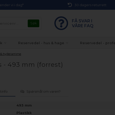
 sender vi i dag*
30 dagers returrett
FÅ SVAR I
VÅRE FAQ
kk
Reservedel - hus & hage
Reservedel - prof
e & hylleramme
ys - 493 mm (forrest)
tinfo
Spørsmål om varen?
493 mm
Plastikk