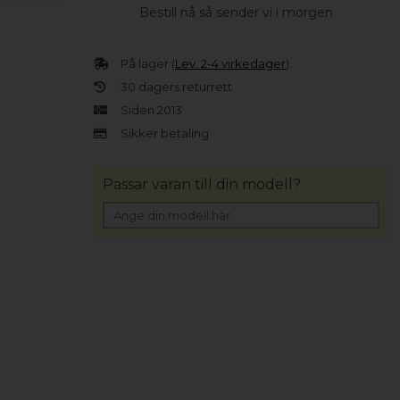
Bestill nå så sender vi i morgen
På lager (
Lev. 2-4 virkedager
).
30 dagers returrett
Siden 2013
Sikker betaling
Passar varan till din modell?