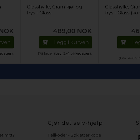
m
Glasshylle, Gram kjøl og
Glasshylle, Gra
frys - Glass
frys - Glass (k
NOK
489,00
NOK
46
urven
Legg i kurven
Le
kedager
).
På lager (
Lev. 2-4 virkedager
).
(Lev. 4-6 v
Gjør det selv-hjelp
S
t mitt?
Feilkoder - Søk etter kode