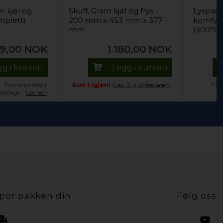
m kjøl og
Skuff, Gram kjøl og frys -
Lyspære
omplett)
200 mm x 453 mm x 377
komfyr 
mm
(300°C)
9,00
NOK
1.180,00
NOK
gg i kurven
Legg i kurven
Forhåndsbestill
Kun 1 igjen!
(
Lev. 2-4 virkedager
).
På l
irkedager.
Les her
)
por pakken din
Følg oss