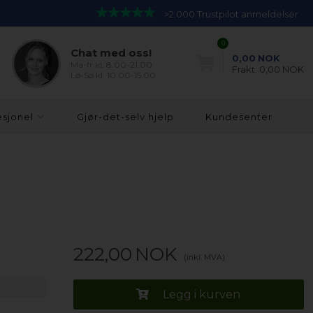
>2.000 Trustpilot anmeldelser
0
Chat med oss!
0,00
NOK
Ma-fr kl. 8.00-21.00
Frakt:
0,00 NOK
Lø-Sø kl. 10.00-15.00
esjonel
Gjør-det-selv hjelp
Kundesenter
222,00
NOK
(inkl. MVA)
Legg i kurven