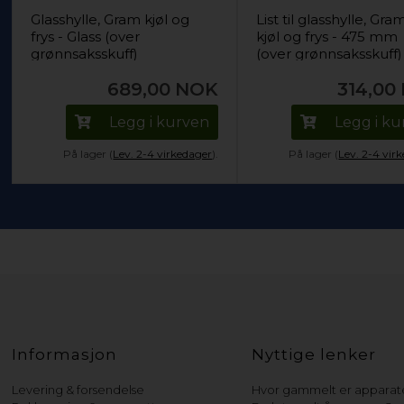
Glasshylle, Gram kjøl og
List til glasshylle, Gra
frys - Glass (over
kjøl og frys - 475 mm
grønnsaksskuff)
(over grønnsaksskuff)
689,00
NOK
314,00
Legg i kurven
Legg i k
På lager (
Lev. 2-4 virkedager
).
På lager (
Lev. 2-4 vir
Informasjon
Nyttige lenker
Levering & forsendelse
Hvor gammelt er apparate