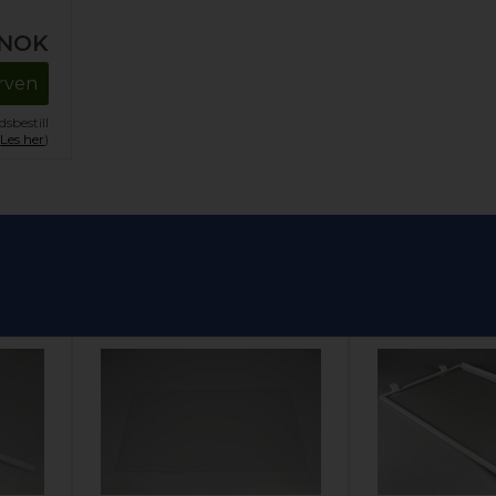
NOK
urven
sbestill
.
Les her
)