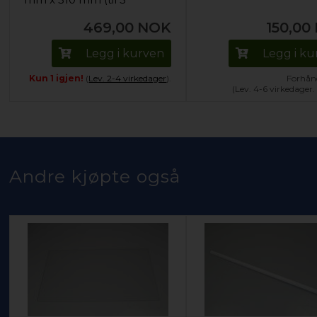
flasker)
469,00
NOK
150,00
Legg i kurven
Legg i k
Kun 1 igjen!
(
Lev. 2-4 virkedager
).
Forhånd
(Lev. 4-6 virkedager
Andre kjøpte også