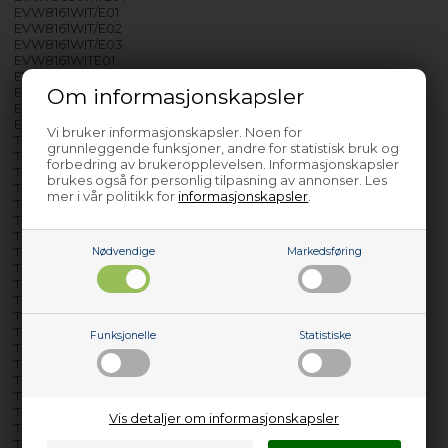
EVW8161WIT/E01
EVW8161WIT/E02
EVW8161WIT/E03
EVW8161WITE01
EVW8161WITE02
Om informasjonskapsler
EVW8161WITE03
EVW8261RVS/E01
EVW8261RVSE01
Vi bruker informasjonskapsler. Noen for
TFI8003ZTUU/E01
grunnleggende funksjoner, andre for statistisk bruk og
TFI8003ZTUU/E02
forbedring av brukeropplevelsen. Informasjonskapsler
TFI8003ZTUUE01
brukes også for personlig tilpasning av annonser. Les
TFI8003ZTUUE02
mer i vår politikk for
informasjonskapsler
.
TFI8004ZTUU/E01
TFI8004ZTUUE01
TFI8005ZTUU/E01
TFI8005ZTUU/E02
Nødvendige
Markedsføring
TFI8005ZTUU/E03
TFI8005ZTUUE01
TFI8005ZTUUE02
TFI8005ZTUUE03
TFI8006ZTUU/E01
Funksjonelle
Statistiske
TFI8006ZTUUE01
TFI8007WTUU/E01
TFI8007WTUU/E02
TFI8007WTUU/E03
TFI8007WTUU/E04
Vis detaljer om informasjonskapsler
TFI8007WTUU/E05
TFI8007WTUU/E06