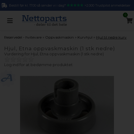
Bestill før kl. 17.00 så sender vi i dag*
>2.000 Trustpilot anmeldelser
0
»
»
»
Reservedel - hvitevare
Oppvaskmaskin
Kurvhjul
Hjul til nedre kurv
Hjul, Etna oppvaskmaskin (1 stk nedre)
Vurdering for
Hjul, Etna oppvaskmaskin (1 stk nedre)
Log ind for at bedømme produktet