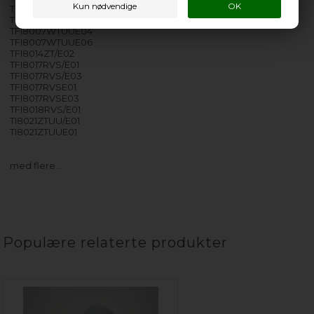
TFI8007WTUUE01
TFI8007WTUUE02
TFI8007WTUUE04
TFI8007WTUUE06
TFI8014ZT/E02
TFI8017RVS/E01
TFI8017RVS/E03
TFI8017RVSE01
TFI8017RVSE03
TFI8018RVS/E01
TI8021ZTUU/E01
TI8021ZTUUE01
med flere…
Populære relaterte produkter