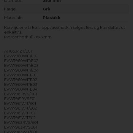
Diameter
35,5 mm
Farge
Grå
Materiale
Plastikk
Kurvhjulene til Etna oppvaskmaskin selges løst og kan skiftes ut
enkeltvis.
Monteringshull - 6x6 mm
AFI8534ZT/E01
EVW7960WIT/E01
EVW7960WIT/E02
EVW7960WIT/E03
EVW7960WIT/E04
EVW7960WITE01
EVW7960WITE02
EVW7960WITE03
EVW7960WITE04
EVW7961RVS/E01
EVW7961RVSE01
EVW7961WIT/E01
EVW7961WIT/E02
EVW7961WITE01
EVW7961WITE02
EVW7963RVS/E01
EVW7963RVSE01
EVW7963WIT/E01