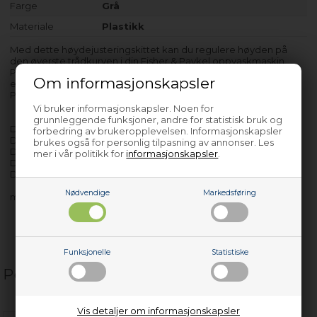
Farge
Grå
Materiale
Plastikk
Med dette høydejusteringskittet kan du regulere høyden på
den øverste trådkurven i din Fisher & Paykel oppvaskmaskin.
Produktet er kun egnet til modeller med produktnr. som angitt
Om informasjonskapsler
etter bindestrek.
Prisen er for 1 stk. Du trenger 2 stk pr. produkt
Vi bruker informasjonskapsler. Noen for
grunnleggende funksjoner, andre for statistisk bruk og
DW60CCW1 - 7610849042
forbedring av brukeropplevelsen. Informasjonskapsler
DW60CCX1 - 7610749042
brukes også for personlig tilpasning av annonser. Les
DW60DOX1 - 7688049042
mer i vår politikk for
informasjonskapsler
.
DW60DOX192623 - 7684539042
DW60DOX1FPAA - 7684539042
Nødvendige
Markedsføring
med flere…
Funksjonelle
Statistiske
Populære relaterte produkter
Vis detaljer om informasjonskapsler