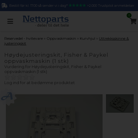
Bestill før kl. 17.00 så sender vi i dag*
>2.000 Trustpilot anmeldelser
0
»
»
»
Reservedel - hvitevare
Oppvaskmaskin
Kurvhjul
Uttrekksskinne &
justeringskit
Høydejusteringskit, Fisher & Paykel
oppvaskmaskin (1 stk)
Vurdering for
Høydejusteringskit, Fisher & Paykel
oppvaskmaskin (1 stk)
Log ind for at bedømme produktet