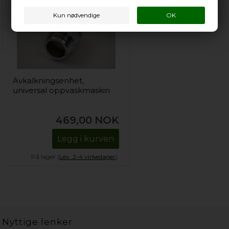
Avkalkningsenhet,
universal oppvaskmaskin
469,00
NOK
Legg i kurven
På lager (
Lev. 2-4 virkedager
).
Nyttige lenker