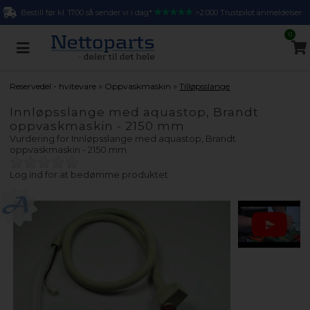
Bestill før kl. 17.00 så sender vi i dag*
>2.000 Trustpilot anmeldelser
0
»
»
Reservedel - hvitevare
Oppvaskmaskin
Tilløpsslange
Innløpsslange med aquastop, Brandt
oppvaskmaskin - 2150 mm
Vurdering for
Innløpsslange med aquastop, Brandt
oppvaskmaskin - 2150 mm
Log ind for at bedømme produktet