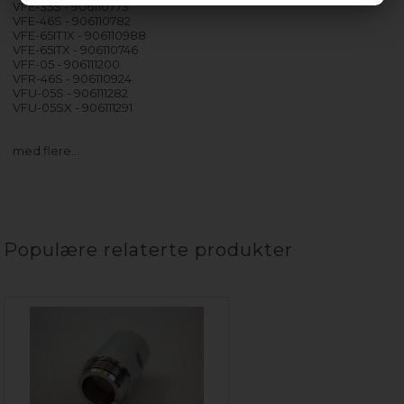
VFE-35S - 906110773
VFE-46S - 906110782
VFE-65IT1X - 906110988
VFE-65ITX - 906110746
VFF-05 - 906111200
VFR-46S - 906110924
VFU-05S - 906111282
VFU-05SX - 906111291
med flere…
Populære relaterte produkter