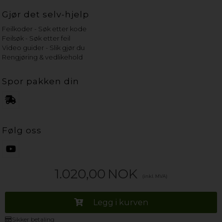
Gjør det selv-hjelp
Feilkoder - Søk etter kode
Feilsøk - Søk etter feil
Video guider - Slik gjør du
Rengjøring & vedlikehold
Spor pakken din
Følg oss
1.020,00
NOK
(inkl. MVA)
Legg i kurven
Sikker betaling