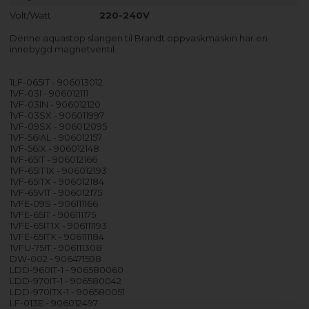
Volt/Watt
220-240V
Denne aquastop slangen til Brandt oppvaskmaskin har en
innebygd magnetventil.
1LF-065IT - 906013012
1VF-03I - 906012111
1VF-03IN - 906012120
1VF-03SX - 906011997
1VF-09SX - 906012095
1VF-56IAL - 906012157
1VF-56IX - 906012148
1VF-65IT - 906012166
1VF-65IT1X - 906012193
1VF-65ITX - 906012184
1VF-65VIT - 906012175
1VFE-09S - 906111166
1VFE-65IT - 906111175
1VFE-65IT1X - 906111193
1VFE-65ITX - 906111184
1VFU-75IT - 906111308
DW-002 - 906471598
LDD-960IT-1 - 906580060
LDD-970IT-1 - 906580042
LDD-970ITX-1 - 906580051
LF-013E - 906012497