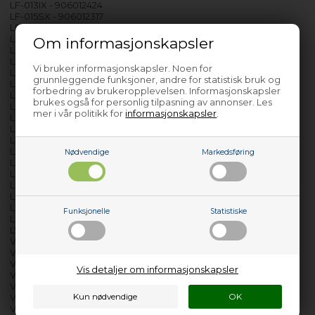
LF-013IX - 906012424
LF-015SX - 906012317
LF-020S - 906012380
LF-020SX - 906012399
Om informasjonskapsler
LF-073IT - 906012576
LF-65IT - 906012567
Vi bruker informasjonskapsler. Noen for
LF-65IT1X - 906012549
grunnleggende funksjoner, andre for statistisk bruk og
LF-65ITX - 906012558
forbedring av brukeropplevelsen. Informasjonskapsler
LFF-0131 - 906111442
brukes også for personlig tilpasning av annonser. Les
LFF-013X1 - 906111451
mer i vår politikk for
informasjonskapsler
.
LFF-017 - 906111521
LFI-041X - 906112664
LFU-013S - 906111905
LFU-013SX - 906111914
Nødvendige
Markedsføring
LFU-017IX - 906111987
LFU-017S - 906111923
LFU-017SX - 906111932
LFU-020S - 906111941
LFU-020SX - 906111950
Funksjonelle
Statistiske
LFU-073IT - 906112012
LV-861E - 906010765
VF-56E - 906011513
VF-56I - 906011620
VF-56IN - 906011611
Vis detaljer om informasjonskapsler
VF-56IX - 906011602
VF-65IT - 906011648
VF-65VIT - 906011639
VFE-07S - 906110791