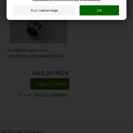
Avkalkningsenhet,
universal oppvaskmaskin
469,00
NOK
Legg i kurven
På lager (
Lev. 2-4 virkedager
).
Nyttige lenker