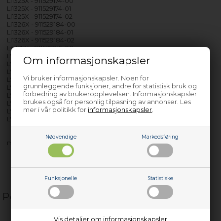
LI1325X - 911529174-00
LI1325X - 911529174-01
LI1325X - 911529174-02
LI1326X - 911529184-00
LI1326X - 911529184-01
LI1326X - 911529184-02
LI1327X - 911529215-00
LV1520 - 911539097-01
Om informasjonskapsler
LV1520 - 911539097-02
LV1520 - 911539097-03
Vi bruker informasjonskapsler. Noen for
LV1520 - 911539097-04
grunnleggende funksjoner, andre for statistisk bruk og
LV1525 - 911539163-00
forbedring av brukeropplevelsen. Informasjonskapsler
LV1525 - 911539163-01
brukes også for personlig tilpasning av annonser. Les
LV1525 - 911539163-02
mer i vår politikk for
informasjonskapsler
.
LV1526 - 911539219-00
LVS1510 - 911079046-00
Nødvendige
Markedsføring
med flere…
Funksjonelle
Statistiske
Populære relaterte produkter
Vis detaljer om informasjonskapsler