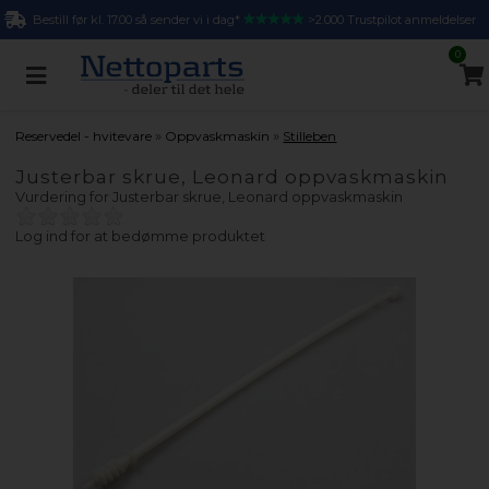
Bestill før kl. 17.00 så sender vi i dag*
>2.000 Trustpilot anmeldelser
0
»
»
Reservedel - hvitevare
Oppvaskmaskin
Stilleben
Justerbar skrue, Leonard oppvaskmaskin
Vurdering for
Justerbar skrue, Leonard oppvaskmaskin
Log ind for at bedømme produktet