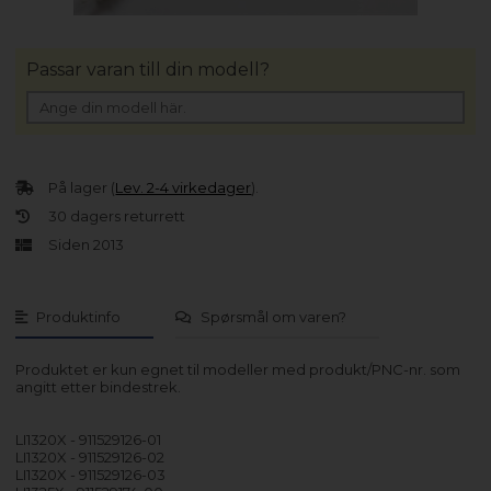
Passar varan till din modell?
På lager (
Lev. 2-4 virkedager
).
30 dagers returrett
Siden 2013
Produktinfo
Spørsmål om varen?
Produktet er kun egnet til modeller med produkt/PNC-nr. som
angitt etter bindestrek.
LI1320X - 911529126-01
LI1320X - 911529126-02
LI1320X - 911529126-03