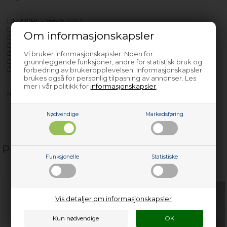
DM290RF - 7667634142
DM290Vit - 7667734142
Om informasjonskapsler
DM294 - 7614334142
DM294 - 7614334142
DM296 - 7613734142
Vi bruker informasjonskapsler. Noen for
DM296RF - 7613834142
grunnleggende funksjoner, andre for statistisk bruk og
DM297 - 7614034142
forbedring av brukeropplevelsen. Informasjonskapsler
brukes også for personlig tilpasning av annonser. Les
mer i vår politikk for
informasjonskapsler
.
med flere…
Nødvendige
Markedsføring
Populære relaterte produkter
Funksjonelle
Statistiske
Vis detaljer om informasjonskapsler