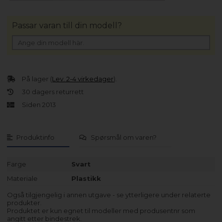
Passar varan till din modell?
På lager (
Lev. 2-4 virkedager
).
30 dagers returrett
Siden 2013
Produktinfo
Spørsmål om varen?
Farge
Svart
Materiale
Plastikk
Også tilgjengelig i annen utgave - se ytterligere under relaterte
produkter.
Produktet er kun egnet til modeller med produsentnr som
angitt etter bindestrek.