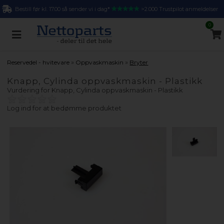
Bestill før kl. 17.00 så sender vi i dag*
>2.000 Trustpilot anmeldelser
0
»
»
Reservedel - hvitevare
Oppvaskmaskin
Bryter
Knapp, Cylinda oppvaskmaskin - Plastikk
Vurdering for
Knapp, Cylinda oppvaskmaskin - Plastikk
Log ind for at bedømme produktet