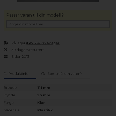
Passar varan till din modell?
På lager (
Lev. 2-4 virkedager
).
30 dagers returrett
Siden 2013
Produktinfo
Spørsmål om varen?
Bredde
111 mm
Dybde
56 mm
Farge
Klar
Materiale
Plastikk