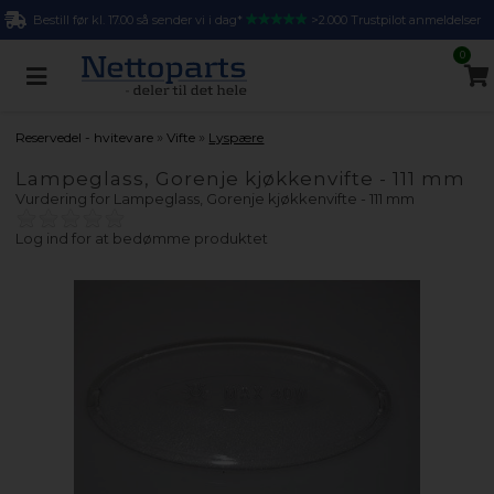
Bestill før kl. 17.00 så sender vi i dag*
>2.000 Trustpilot anmeldelser
0
»
»
Reservedel - hvitevare
Vifte
Lyspære
Lampeglass, Gorenje kjøkkenvifte - 111 mm
Vurdering for
Lampeglass, Gorenje kjøkkenvifte - 111 mm
Log ind for at bedømme produktet