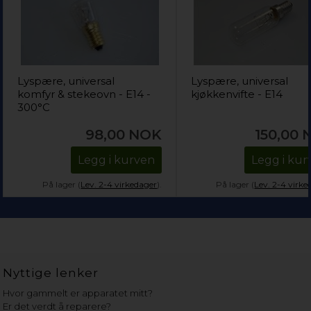
Lyspære, universal
Lyspære, universal
komfyr & stekeovn - E14 -
kjøkkenvifte - E14
300°C
98,00
NOK
150,00
Legg i kurven
Legg i kur
På lager (
Lev. 2-4 virkedager
).
På lager (
Lev. 2-4 virke
Nyttige lenker
Hvor gammelt er apparatet mitt?
Er det verdt å reparere?