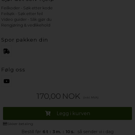
Feilkoder - Søk etter kode
Feilsøk - Søk etter feil
Video guider - Slik gjør du
Rengjøring & vedlikehold
Spor pakken din
Følg oss
170,00
NOK
(inkl. MVA)
Legg i kurven
Sikker betaling
Bestill før
6
t
:
3
m.
:
10
s.
så sender vi i dag