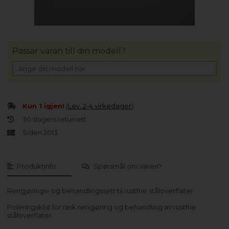
Passar varan till din modell?
Kun 1 igjen!
(
Lev. 2-4 virkedager
).
30 dagers returrett
Siden 2013
Produktinfo
Spørsmål om varen?
Rengjørings- og behandlingssett til rustfrie ståloverflater.
Poleringsklut for rask rengjøring og behandling av rustfrie
ståloverflater.