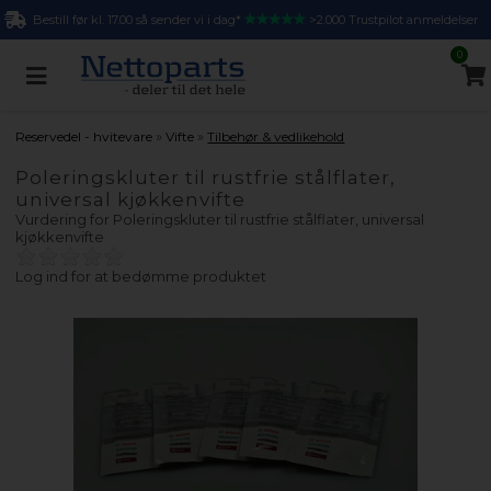
Bestill før kl. 17.00 så sender vi i dag*
>2.000 Trustpilot anmeldelser
0
»
»
Reservedel - hvitevare
Vifte
Tilbehør & vedlikehold
Poleringskluter til rustfrie stålflater,
universal kjøkkenvifte
Vurdering for
Poleringskluter til rustfrie stålflater, universal
kjøkkenvifte
Log ind for at bedømme produktet