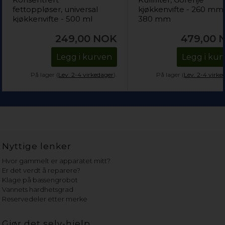
fettoppløser, universal
kjøkkenvifte - 260 mm
kjøkkenvifte - 500 ml
380 mm
249,00
NOK
479,00
Legg i kurven
Legg i kur
På lager (
Lev. 2-4 virkedager
).
På lager (
Lev. 2-4 virke
Nyttige lenker
Hvor gammelt er apparatet mitt?
Er det verdt å reparere?
Klage på bassengrobot
Vannets hardhetsgrad
Reservedeler etter merke
Gjør det selv-hjelp