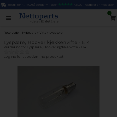
Bestill før kl. 17.00 så sender vi i dag*
>2.000 Trustpilot anmeldelser
0
»
»
Reservedel - hvitevare
Vifte
Lyspære
Lyspære, Hoover kjøkkenvifte - E14
Vurdering for
Lyspære, Hoover kjøkkenvifte - E14
Log ind for at bedømme produktet