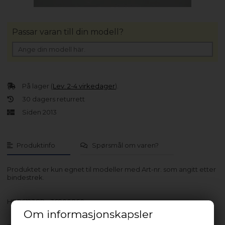
Passar varan till din modell?
På lager (
Lev. 2-4 virkedager
).
30 dagers returrett
Siden 2013
Produktinfo
Spørsmål om varen?
Produktet er kun egnet til modeller med Art-nr. som angitt etter
bindestrek.
HBP6123GR - 36900860
Om informasjonskapsler