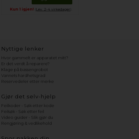
Kun 1 igjen!
(
Lev. 2-4 virkedager
).
Nyttige lenker
Hvor gammelt er apparatet mitt?
Er det verdt å reparere?
Klage på bassengrobot
Vannets hardhetsgrad
Reservedeler etter merke
Gjør det selv-hjelp
Feilkoder - Søk etter kode
Feilsøk - Søk etter feil
Video guider - Slik gjør du
Rengjøring & vedlikehold
Spor pakken din