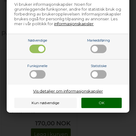
med flere…
Vi bruker informasjonskapsler. Noen for
grunnleggende funksjoner, andre for statistisk bruk og
forbedring av brukeropplevelsen. Informasjonskapsler
brukes også for personlig tilpasning av annonser. Les
mer i vår politikk for
informasjonskapsler
.
Populære relaterte produkter
Nødvendige
Markedsføring
Funksjonelle
Statistiske
Vis detaljer om informasjonskapsler
Poleringskluter til rustfrie
stålflater, universal
kjøkkenvifte
170,00
NOK
Legg i kurven