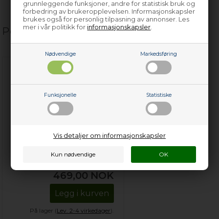
grunnleggende funksjoner, andre for statistisk bruk og
forbedring av brukeropplevelsen. Informasjonskapsler
brukes også for personlig tilpasning av annonser. Les
mer i vår politikk for
informasjonskapsler
.
Populære relaterte produkter
Nødvendige
Markedsføring
Funksjonelle
Statistiske
Vis detaljer om informasjonskapsler
Avkalkningsenhet,
universal oppvaskmaskin
469,00
NOK
Legg i kurven
På lager (
Lev. 2-4 virkedager
).