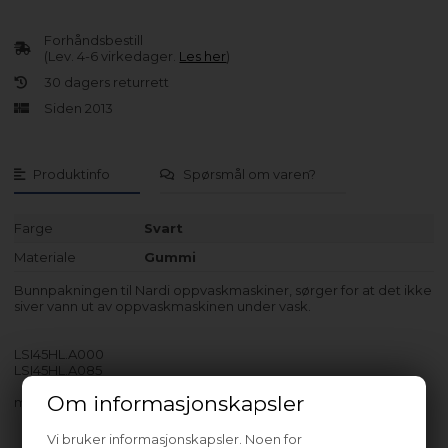
Forhåndsbestill
(Lev. 4-6 virkedager.
Les her
)
30 dagers returrett
Siden 2013
Produktinfo
Spørsmål om varen?
Farge
Svart
Materiale
Gummi
Bunnpakningen til Nardi oppvaskmaskiner, sørger for at det ikke
siver vann ut av oppvaskmaskinen under vask.
LSI45HL.A000
LSI45HL.A085
Om informasjonskapsler
med flere…
Vi bruker informasjonskapsler. Noen for