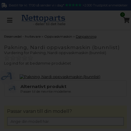
Bestill før kl. 17.00 så sender vi i dag*
>2.000 Trustpilot anmeldelser
0
»
»
Reservedel - hvitevare
Oppvaskmaskin
Dørpakning
Pakning, Nardi oppvaskmaskin (bunnlist)
Vurdering for
Pakning, Nardi oppvaskmaskin (bunnlist)
Log ind for at bedømme produktet
Alternativt produkt
Passer til de nevnte modellene.
Passar varan till din modell?