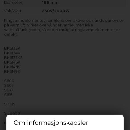
Diameter
188 mm
Volt/Watt
230V/2000W
Ringvarmeelementet i din Beha ovn aktiveres, når du slår ovnen
på varmluft. Virker over-/undervarme, men ikke
varmluftfunksjonen, så er det mulig at ringvarmeelementet er
defekt.
BK6133K
BK6134K
BK6135KS
BK6146K
BK6147Ki
BK6149K
S600
S607
S610
S615
SB615
SUB600
Om informasjonskapsler
med flere…