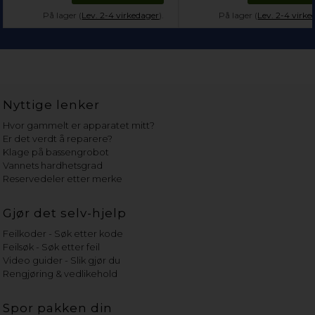
På lager (
Lev. 2-4 virkedager
).
På lager (
Lev. 2-4 virke
Nyttige lenker
Hvor gammelt er apparatet mitt?
Er det verdt å reparere?
Klage på bassengrobot
Vannets hardhetsgrad
Reservedeler etter merke
Gjør det selv-hjelp
Feilkoder - Søk etter kode
Feilsøk - Søk etter feil
Video guider - Slik gjør du
Rengjøring & vedlikehold
Spor pakken din