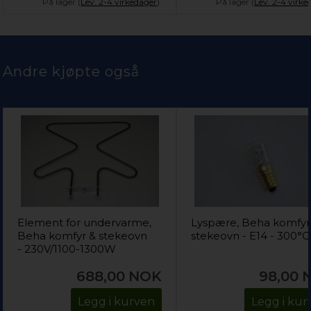
På lager (
Lev. 2-4 virkedager
).
På lager (
Lev. 2-4 virke
Andre kjøpte også
Element for undervarme,
Lyspære, Beha komfyr
Beha komfyr & stekeovn
stekeovn - E14 - 300°C
- 230V/1100-1300W
688,00
NOK
98,00
Legg i kurven
Legg i kur