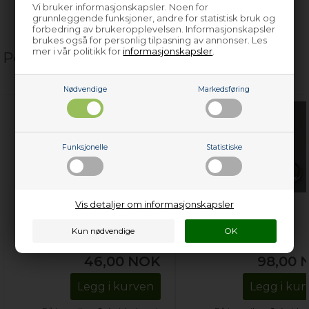
Vi bruker informasjonskapsler. Noen for
grunnleggende funksjoner, andre for statistisk bruk og
forbedring av brukeropplevelsen. Informasjonskapsler
brukes også for personlig tilpasning av annonser. Les
mer i vår politikk for
informasjonskapsler
.
Populære relaterte produkter
Nødvendige
Markedsføring
Funksjonelle
Statistiske
Vis detaljer om informasjonskapsler
Kabelsko, universal
Platetopp skrape,
tilbehør & vedlikehold
universal komfyr &
stekeovn
46,00
NOK
98,00
Legg i kurven
Legg i kur