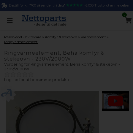
Bestill før kl. 17.00 så sender vi i dag*
>2.000 Trustpilot anmeldelser
0
»
»
»
Reservedel - hvitevare
Komfyr & stekeovn
Varmeelement
Ringvarmeelement
Ringvarmeelement, Beha komfyr &
stekeovn - 230V/2000W
Vurdering for
Ringvarmeelement, Beha komfyr & stekeovn -
230V/2000W
Log ind for at bedømme produktet