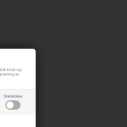
tisk bruk og
lpasning av
Statistiske