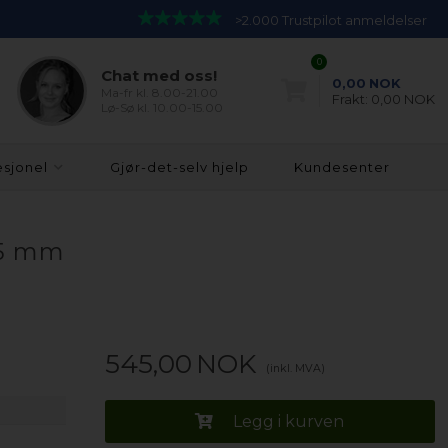
>2.000 Trustpilot anmeldelser
0
Chat med oss!
0,00
NOK
Ma-fr kl. 8.00-21.00
Frakt:
0,00 NOK
Lø-Sø kl. 10.00-15.00
esjonel
Gjør-det-selv hjelp
Kundesenter
85 mm
545,00
NOK
(inkl. MVA)
Legg i kurven