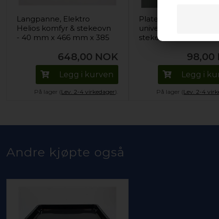
Langpanne, Elektro
Platetopp skrape,
Helios komfyr & stekeovn
universal komfyr &
- 40 mm x 466 mm x 385
stekeovn
mm
648,00
NOK
98,00
Legg i kurven
Legg i k
På lager (
Lev. 2-4 virkedager
).
På lager (
Lev. 2-4 vir
Andre kjøpte også