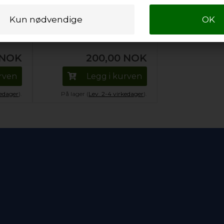
Blad til platetopp skrape,
Universal komfyr &
stekeovn
NOK
200,00
NOK
urven
Legg i kurven
kedager
).
På lager (
Lev. 2-4 virkedager
).