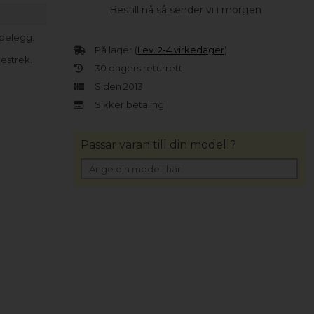
Bestill nå så sender vi i morgen
-belegg.
På lager (
Lev. 2-4 virkedager
).
estrek.
30 dagers returrett
Siden 2013
Sikker betaling
Passar varan till din modell?