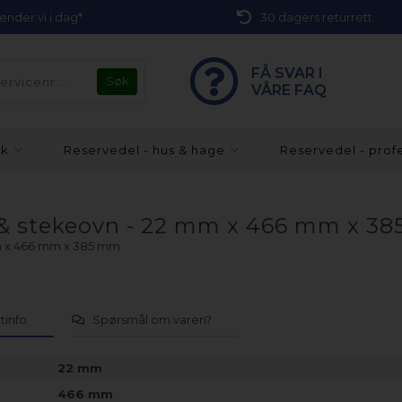
 sender vi i dag*
30 dagers returrett
FÅ SVAR I
VÅRE FAQ
kk
Reservedel - hus & hage
Reservedel - prof
r & stekeovn - 22 mm x 466 mm x 3
mm x 466 mm x 385 mm
tinfo
Spørsmål om varen?
22 mm
466 mm