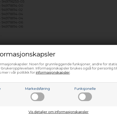
 949716253-05
 949718114-00
 949718114-02
 949718114-04
 949718114-04
 949718114-06
 949718114-06
e…
ormasjonskapsler
ormasjonskapsler. Noen for grunnleggende funksjoner, andre for statis
 brukeropplevelsen. Informasjonskapsler brukes også for personlig ti
 mer i vår politikk for
informasjonskapsler
.
e
Markedsføring
Funksjonelle
Vis detaljer om informasjonskapsler