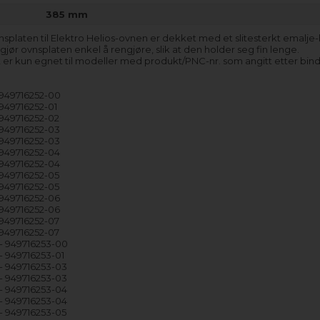
385 mm
splaten til Elektro Helios-ovnen er dekket med et slitesterkt emalje
jør ovnsplaten enkel å rengjøre, slik at den holder seg fin lenge.
 er kun egnet til modeller med produkt/PNC-nr. som angitt etter bind
949716252-00
949716252-01
949716252-02
949716252-03
949716252-03
949716252-04
949716252-04
949716252-05
949716252-05
949716252-06
949716252-06
949716252-07
949716252-07
- 949716253-00
 949716253-01
 949716253-03
 949716253-03
 949716253-04
 949716253-04
 949716253-05