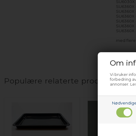
SU6030X -
SU6360X -
SU6360X -
SU6360X -
SU6360X -
SU6360X -
SU6360X -
med fler
Om inf
Vi bruker inf
Populære relaterte produkter
forbedring av
annonser. Les
Nødvendig