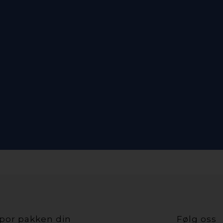
por pakken din
Følg oss