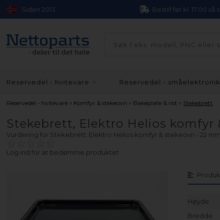
Siden 2013
Bestill før kl. 17.00 så
Reservedel - hvitevare
Reservedel - småelektroni
»
»
»
Reservedel - hvitevare
Komfyr & stekeovn
Bakeplate & rist
Stekebrett
Stekebrett, Elektro Helios komfy
Vurdering for
Stekebrett, Elektro Helios komfyr & stekeovn - 22 
Log ind for at bedømme produktet
Produk
Høyde
Bredde