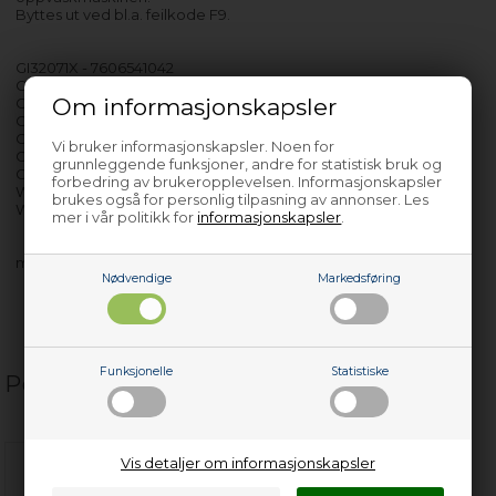
Byttes ut ved bl.a. feilkode F9.
GI32071X - 7606541042
GI34381X - 7699551042
Om informasjonskapsler
GIS34081X - 7610141045
GIV14285XL - 7698481071
GIV54380X - 7605151042
Vi bruker informasjonskapsler. Noen for
GIVS14081 - 7605341045
grunnleggende funksjoner, andre for statistisk bruk og
GS3410A92471 - 7617741042
forbedring av brukeropplevelsen. Informasjonskapsler
WEE1720WX - 7990011810
brukes også for personlig tilpasning av annonser. Les
WEE1721C - 7990111830
mer i vår politikk for
informasjonskapsler
.
med flere…
Nødvendige
Markedsføring
Funksjonelle
Statistiske
Populære relaterte produkter
Vis detaljer om informasjonskapsler