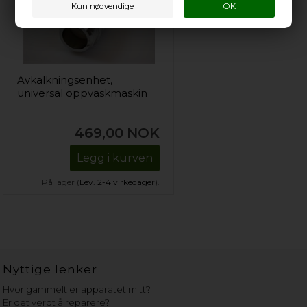
Avkalkningsenhet,
universal oppvaskmaskin
469,00
NOK
Legg i kurven
På lager (
Lev. 2-4 virkedager
).
Nyttige lenker
Hvor gammelt er apparatet mitt?
Er det verdt å reparere?