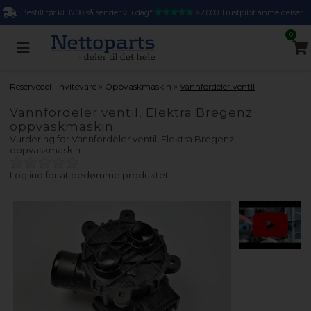
Bestill før kl. 17.00 så sender vi i dag*
>2.000 Trustpilot anmeldelser
0
»
»
Reservedel - hvitevare
Oppvaskmaskin
Vannfordeler ventil
Vannfordeler ventil, Elektra Bregenz
oppvaskmaskin
Vurdering for
Vannfordeler ventil, Elektra Bregenz
oppvaskmaskin
Log ind for at bedømme produktet