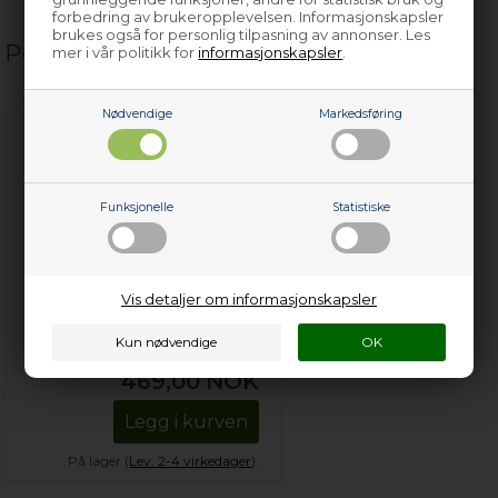
forbedring av brukeropplevelsen. Informasjonskapsler
brukes også for personlig tilpasning av annonser. Les
Populære relaterte produkter
mer i vår politikk for
informasjonskapsler
.
Nødvendige
Markedsføring
Funksjonelle
Statistiske
Avkalkningsenhet,
Vis detaljer om informasjonskapsler
universal oppvaskmaskin
469,00
NOK
Legg i kurven
På lager (
Lev. 2-4 virkedager
).