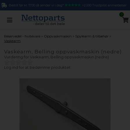
Bestill før kl. 17.00 så sender vi i dag*
>2.000 Trustpilot anmeldelser
0
»
»
»
Reservedel - hvitevare
Oppvaskmaskin
Spylearm & tilbehør
Vaskearm
Vaskearm, Belling oppvaskmaskin (nedre)
Vurdering for
Vaskearm, Belling oppvaskmaskin (nedre)
Log ind for at bedømme produktet