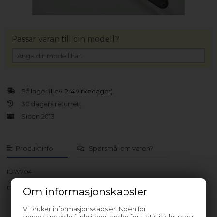
Passar varan till din modell?
På lager (
Lev. 2-4 virkedager
).
30 dagers returrett
Siden 2013
Produktinfo
Spørsmål om varen?
IDW704
med flere…
Om informasjonskapsler
Vi bruker informasjonskapsler. Noen for
grunnleggende funksjoner, andre for statistisk bruk og