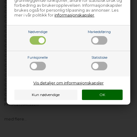
grunnleggende funksjoner, andre for statistisk bruk og
CELV1347DW
forbedring av brukeropplevelsen. Informasjonskapsler
CELV1349TE
brukes også for personlig tilpasning av annonser. Les
CELV1442FI
mer i vår politikk for
informasjonskapsler
.
CELV1445LEDB
CELV1445LEDS
CELV1445LEDW
CELV1539B
Nødvendige
Markedsføring
CELV1539IB
CELV1539IS
CELV1539IW
CELV1539W
CELV1539X
Funksjonelle
Statistiske
CELV15423PIX
CELV15423PIX1
CELV15453PW
CELVE1545B
CELVE1545IX
Vis detaljer om informasjonskapsler
CELVE1545S
CELVE1545S1
CELVF1545DIS
EDW12P47SSI
FNOC21S1AC22211
med flere…