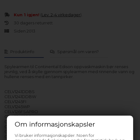
Kun 1 igjen!
(
Lev. 2-4 virkedager
).
30 dagers returrett
Siden 2013
Produktinfo
Spørsmål om varen?
Spylearmen til Continental Edison oppvaskmaskin bør renses
jevnlig, ved å skylle gjennom spylearmen med rinnende vann og
hullene renses med en tannpirker.
CELV1241DDBS
CELV1241DDBW
CELV1245FI
CELV1245WP
CELV126FSAPRO
CELV13453PS
CELV13453PS1
Om informasjonskapsler
CELV13453PW
CELV13453PW1
Vi bruker informasjonskapsler. Noen for
CELV1347DS