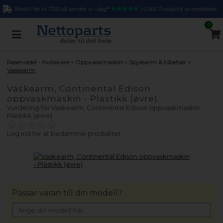
Bestill før kl. 17.00 så sender vi i dag*
>2.000 Trustpilot anmeldelser
0
»
»
»
Reservedel - hvitevare
Oppvaskmaskin
Spylearm & tilbehør
Vaskearm
Vaskearm, Continental Edison
oppvaskmaskin - Plastikk (øvre)
Vurdering for
Vaskearm, Continental Edison oppvaskmaskin -
Plastikk (øvre)
Log ind for at bedømme produktet
Passar varan till din modell?