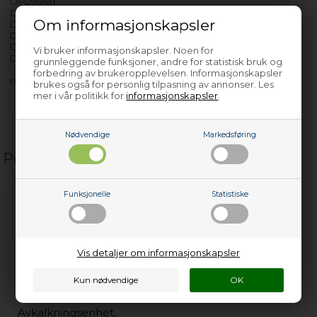
DM290VIT
DM294
Om informasjonskapsler
DM295Fi
DM296
DM296RF
Vi bruker informasjonskapsler. Noen for
DM297
grunnleggende funksjoner, andre for statistisk bruk og
forbedring av brukeropplevelsen. Informasjonskapsler
med flere…
brukes også for personlig tilpasning av annonser. Les
mer i vår politikk for
informasjonskapsler
.
Nødvendige
Markedsføring
Populære relaterte produkter
Funksjonelle
Statistiske
Vis detaljer om informasjonskapsler
Avkalkningsenhet,