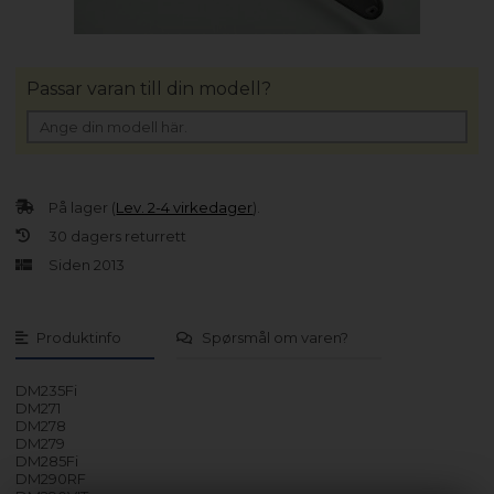
Passar varan till din modell?
På lager (
Lev. 2-4 virkedager
).
30 dagers returrett
Siden 2013
Produktinfo
Spørsmål om varen?
DM235Fi
DM271
DM278
DM279
DM285Fi
DM290RF