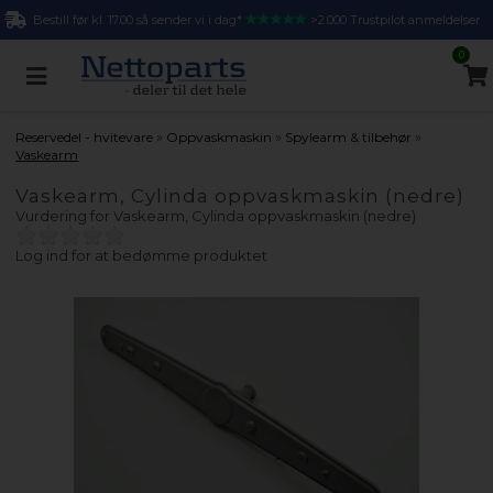
Bestill før kl. 17.00 så sender vi i dag*
>2.000 Trustpilot anmeldelser
0
»
»
»
Reservedel - hvitevare
Oppvaskmaskin
Spylearm & tilbehør
Vaskearm
Vaskearm, Cylinda oppvaskmaskin (nedre)
Vurdering for
Vaskearm, Cylinda oppvaskmaskin (nedre)
Log ind for at bedømme produktet