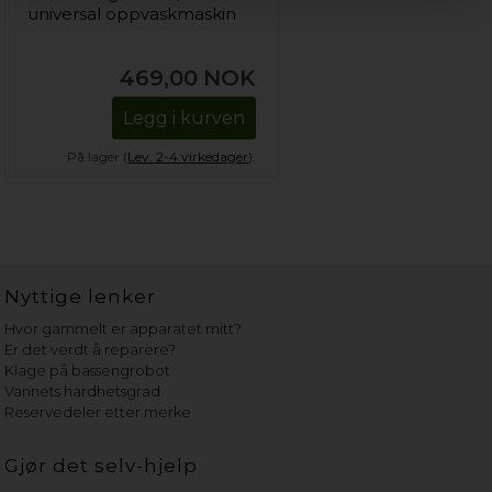
universal oppvaskmaskin
469,00
NOK
Legg i kurven
På lager (
Lev. 2-4 virkedager
).
Nyttige lenker
Hvor gammelt er apparatet mitt?
Er det verdt å reparere?
Klage på bassengrobot
Vannets hardhetsgrad
Reservedeler etter merke
Gjør det selv-hjelp