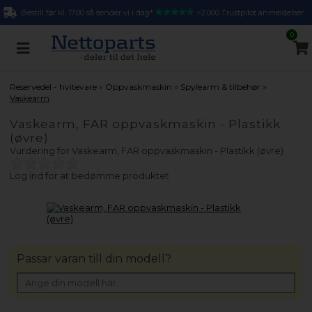
Bestill før kl. 17.00 så sender vi i dag*
>2.000 Trustpilot anmeldelser
0
»
»
»
Reservedel - hvitevare
Oppvaskmaskin
Spylearm & tilbehør
Vaskearm
Vaskearm, FAR oppvaskmaskin - Plastikk
(øvre)
Vurdering for
Vaskearm, FAR oppvaskmaskin - Plastikk (øvre)
Log ind for at bedømme produktet
Passar varan till din modell?