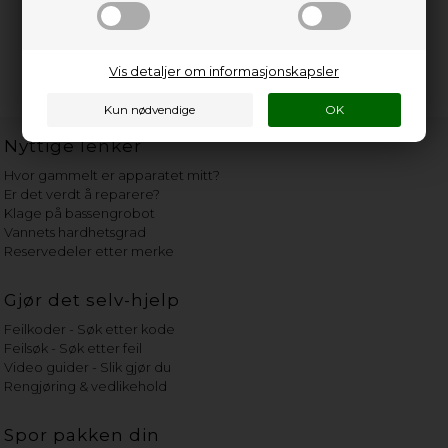
Vis detaljer om informasjonskapsler
Nyttige lenker
Hvor gammelt er apparatet mitt?
Er det verdt å reparere?
Klage på bassengrobot
Vannets hardhetsgrad
Reservedeler etter merke
Gjør det selv-hjelp
Feilkoder - Søk etter kode
Feilsøk - Søk etter feil
Video guider - Slik gjør du
Rengjøring & vedlikehold
Spor pakken din