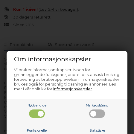
Kun 1 igjen!
(
Lev. 2-4 virkedager
).
30 dagers returrett
Siden 2013
Produktinfo
Spørsmål om varen?
Om informasjonskapsler
Spylearmen til FAR oppvaskmaskin bør renses jevnlig, ved å
skylle gjennom spylearmen med rinnende vann og hullene
renses med en tannpirker.
Vi bruker informasjonskapsler. Noen for
grunnleggende funksjoner, andre for statistisk bruk og
forbedring av brukeropplevelsen. Informasjonskapsler
FARC11
brukes også for personlig tilpasning av annonser. Les
FLJ601
mer i vår politikk for
informasjonskapsler
.
FLJ601P
FNPC21S1AI62212
LV1612S
Nødvendige
Markedsføring
LVS15C39VE16S
V1247S
V1500S
med flere…
Funksjonelle
Statistiske