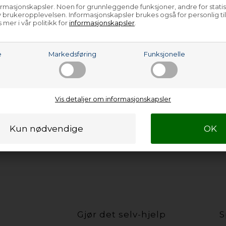
ormasjonskapsler. Noen for grunnleggende funksjoner, andre for statis
L
 brukeropplevelsen. Informasjonskapsler brukes også for personlig ti
 mer i vår politikk for
informasjonskapsler
.
e…
e
Markedsføring
Funksjonelle
Vis detaljer om informasjonskapsler
Gjør det selv-hjelp
S