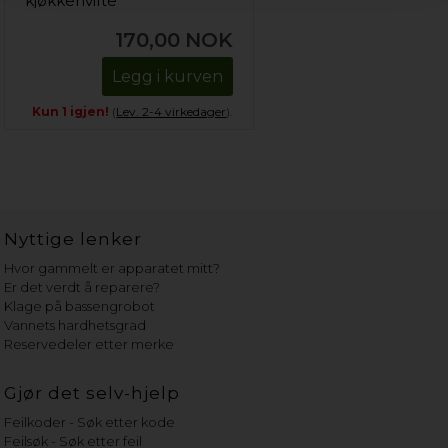
kjøkkenvifte
170,00
NOK
Legg i kurven
Kun 1 igjen!
(
Lev. 2-4 virkedager
).
Nyttige lenker
Hvor gammelt er apparatet mitt?
Er det verdt å reparere?
Klage på bassengrobot
Vannets hardhetsgrad
Reservedeler etter merke
Gjør det selv-hjelp
Feilkoder - Søk etter kode
Feilsøk - Søk etter feil