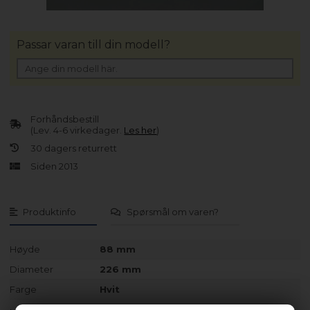
Passar varan till din modell?
Forhåndsbestill
(Lev. 4-6 virkedager.
Les her
)
30 dagers returrett
Siden 2013
Produktinfo
Spørsmål om varen?
Høyde
88 mm
Diameter
226 mm
Farge
Hvit