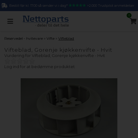
Bestill før kl. 17.00 så sender vi i dag*
>2.000 Trustpilot anmeldelser
0
»
»
Reservedel - hvitevare
Vifte
Vifteblad
Vifteblad, Gorenje kjøkkenvifte - Hvit
Vurdering for
Vifteblad, Gorenje kjøkkenvifte - Hvit
Log ind for at bedømme produktet