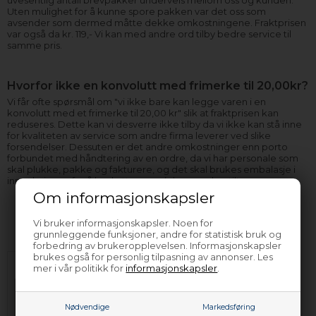
Uten mulighet for å kunne spore pakken var det oss som
avsender som dermed måtte dekke omkostningene. Fraktprisen
var også da kr. 119,- Vi kan med andre ord tilby bedre service til
samme pris.
Hvorfor ikke en konvolutt med frimerke til 20,00kr?
Vi får ofte spørsmål om "vi ikke bare kan legge varen i en
konvolutt med et frimerke til 20,00 kr" slik at fraktprisen kan
reduseres. Dette kan vi desverre ikke tilby da vi ikke kan stå inne
for kvaliteten av service som andre firma leverer ved slike
forsendelser. Dessuten er det andre omkostninger enn porto
forbundet med håndtering av en ordre, da vi har personale som
skal plukke, pakke og fakturere, og det skal brukes embalasje i
innpakningen for å beskytte varen(e) som er bestilt.
Om informasjonskapsler
Vi bruker informasjonskapsler. Noen for
grunnleggende funksjoner, andre for statistisk bruk og
forbedring av brukeropplevelsen. Informasjonskapsler
brukes også for personlig tilpasning av annonser. Les
mer i vår politikk for
informasjonskapsler
.
Nødvendige
Markedsføring