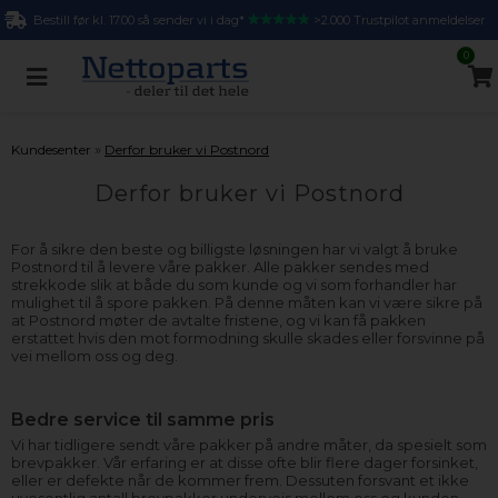
Bestill før kl. 17.00 så sender vi i dag*
>2.000 Trustpilot anmeldelser
0
»
Kundesenter
Derfor bruker vi Postnord
Derfor bruker vi Postnord
For å sikre den beste og billigste løsningen har vi valgt å bruke
Postnord til å levere våre pakker. Alle pakker sendes med
strekkode slik at både du som kunde og vi som forhandler har
mulighet til å spore pakken. På denne måten kan vi være sikre på
at Postnord møter de avtalte fristene, og vi kan få pakken
erstattet hvis den mot formodning skulle skades eller forsvinne på
vei mellom oss og deg.
Bedre service til samme pris
Vi har tidligere sendt våre pakker på andre måter, da spesielt som
brevpakker. Vår erfaring er at disse ofte blir flere dager forsinket,
eller er defekte når de kommer frem. Dessuten forsvant et ikke
uvesentlig antall brevpakker underveis mellom oss og kunden.