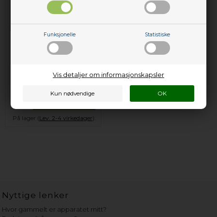
Funksjonelle
Statistiske
Profesjonell
universalavkalkning
(1 kg)
Vis detaljer om informasjonskapsler
299,00
NOK
Legg i kurven
På lager (
Lev. 2-4 virkedager
).
Nyttige lenker
Hvor gammelt er apparatet mitt?