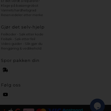
Er det verdt å reparere?
Klage på bassengrobot
Vannets hardhetsgrad
Reservedeler etter merke
Gjør det selv-hjelp
Feilkoder - Søk etter kode
Feilsøk - Søk etter feil
Video guider - Slik gjør du
Rengjøring & vedlikehold
Spor pakken din
Følg oss