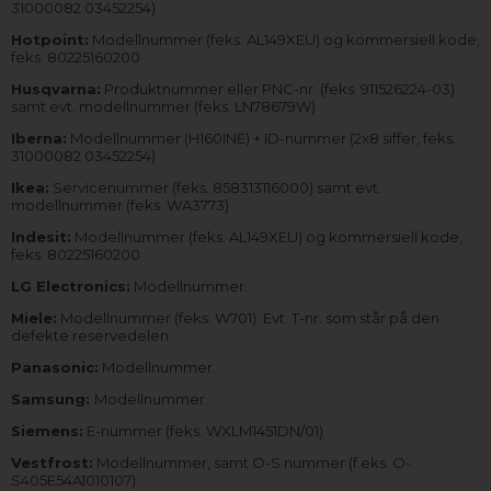
31000082 03452254)
Hotpoint:
Modellnummer (feks. AL149XEU) og kommersiell kode,
feks. 80225160200
Husqvarna:
Produktnummer eller PNC-nr. (feks. 911526224-03)
samt evt. modellnummer (feks. LN78679W)
Iberna:
Modellnummer (H160INE) + ID-nummer (2x8 siffer, feks.
31000082 03452254)
Ikea:
Servicenummer (feks. 858313116000) samt evt.
modellnummer (feks. WA3773)
Indesit:
Modellnummer (feks. AL149XEU) og kommersiell kode,
feks. 80225160200
LG Electronics:
Modellnummer.
Miele:
Modellnummer (feks. W701). Evt. T-nr. som står på den
defekte reservedelen.
Panasonic:
Modellnummer.
Samsung:
Modellnummer.
Siemens:
E-nummer (feks. WXLM1451DN/01)
Vestfrost:
Modellnummer, samt O-S nummer (f.eks. O-
S405E54A1010107)