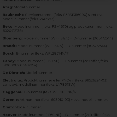
Atag:
Modellnummer.
Bauknecht:
Servicenummer (feks. 858313116000) samt evt.
Modellnummer (feks. WA3773)
Beko:
Modellnummer (f.eks. FSM1670) og produktnummer (f.eks.
6020412138)
Blomberg:
Modellnummer (WFF1312N) + ID-nummer (905472544)
Brandt:
Modellnummer (WFF1312N) + ID-nummer (905472544)
Bosch:
E-nummer (feks. WFL2851NN/17)
Candy:
Modellnummer (H160INE) + ID-nummer (2x8 siffer, feks.
31000082 03452254)
De Dietrich:
Modellnummer.
Electrolux:
Produktnummer eller PNC-nr. (feks. 911526224-03)
samt evt. modellnummer (feks. LN78679W)
Gaggenau:
E-nummer (feks. WFL2851NN/17)
Gorenje:
Art-nummer (feks. 603010-03) + evt, modellnummer.
Gram:
Modellnummer.
Hoover:
Modellnummer (H160INE) + ID-nummer (2x8 siffer, feks.