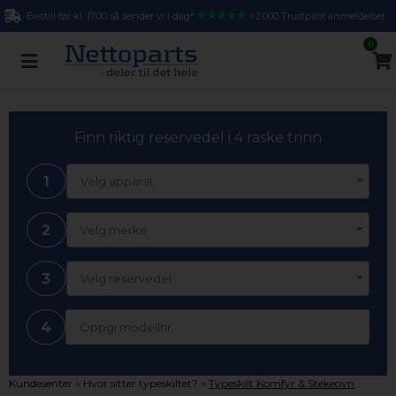
Bestill før kl. 17.00 så sender vi i dag*
>2.000 Trustpilot anmeldelser
0
Finn riktig reservedel i 4 raske trinn
1
Velg apparat
2
Velg merke
3
Velg reservedel
4
»
»
Kundesenter
Hvor sitter typeskiltet?
Typeskilt Komfyr & Stekeovn