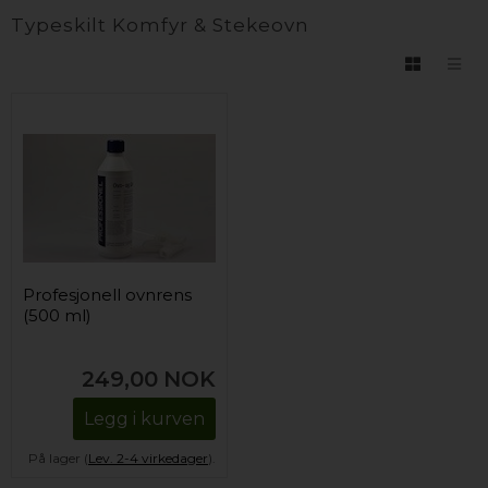
Typeskilt Komfyr & Stekeovn
Profesjonell ovnrens
(500 ml)
249,00
NOK
Legg i kurven
På lager (
Lev. 2-4 virkedager
).