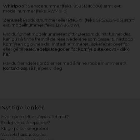
Whirlpool:
Servicenummer (feks. 858313116000) samt evt.
modellnummer (feks. AWM6110)
Zanussi:
Produktnummer eller PNC-nr. (feks. 911526224-03) samt
evt. modellnummer (feks. LN78679W)
Har du funnet modelnummeret ditt? Dersom du har funnet det,
kan du nå finne frem til de reservedelene som passer til nettopp
komfyren og ovnen din. Inntast nummeret i søkefeltet ovenfor
eller gå til
reservedelskategorien for komfyr & stekeovn - klikk
her
.
Har du fremdeles problemer med å finne modellnummeret?
Kontakt oss
, så hjelper vi deg.
Nyttige lenker
Hvor gammelt er apparatet mitt?
Er det verdt å reparere?
Klage på bassengrobot
Vannets hardhetsgrad