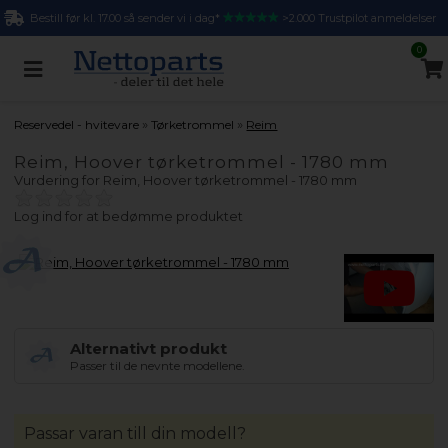
Bestill før kl. 17.00 så sender vi i dag*
>2.000 Trustpilot anmeldelser
0
»
»
Reservedel - hvitevare
Tørketrommel
Reim
Reim, Hoover tørketrommel - 1780 mm
Vurdering for
Reim, Hoover tørketrommel - 1780 mm
Log ind for at bedømme produktet
Alternativt produkt
Passer til de nevnte modellene.
Passar varan till din modell?