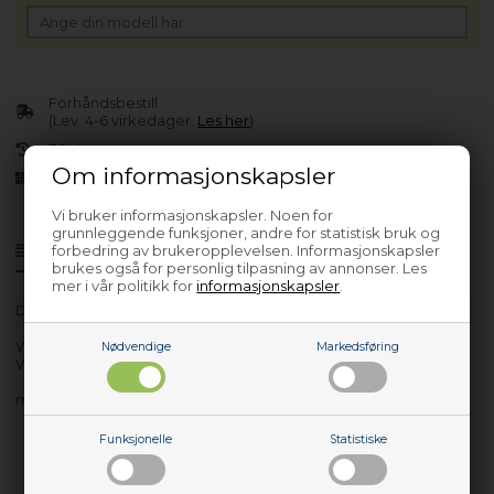
Forhåndsbestill
(Lev. 4-6 virkedager.
Les her
)
30 dagers returrett
Om informasjonskapsler
Siden 2013
Vi bruker informasjonskapsler. Noen for
grunnleggende funksjoner, andre for statistisk bruk og
forbedring av brukeropplevelsen. Informasjonskapsler
Produktinfo
Spørsmål om varen?
brukes også for personlig tilpasning av annonser. Les
mer i vår politikk for
informasjonskapsler
.
Data
1780 mm
WT450
Nødvendige
Markedsføring
WT451
med flere…
Funksjonelle
Statistiske