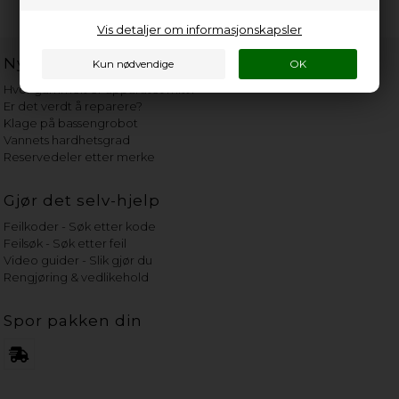
Vis detaljer om informasjonskapsler
Nyttige lenker
Hvor gammelt er apparatet mitt?
Er det verdt å reparere?
Klage på bassengrobot
Vannets hardhetsgrad
Reservedeler etter merke
Gjør det selv-hjelp
Feilkoder - Søk etter kode
Feilsøk - Søk etter feil
Video guider - Slik gjør du
Rengjøring & vedlikehold
Spor pakken din