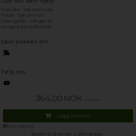
Gjør det selv-hjelp
Feilkoder - Søk etter kode
Feilsøk - Søk etter feil
Video guider - Slik gjør du
Rengjøring & vedlikehold
Spor pakken din
Følg oss
364,00
NOK
(inkl. MVA)
Legg i kurven
Sikker betaling
Bestill nå så sender vi på mandag