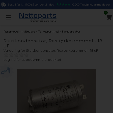
Bestill før kl. 17.00 så sender vi i dag*
>2.000 Trustpilot anmeldelser
0
»
»
Reservedel - hvitevare
Tørketrommel
Kondensator
Startkondensator, Rex tørketrommel - 18
uF
Vurdering for
Startkondensator, Rex tørketrommel - 18 uF
Log ind for at bedømme produktet