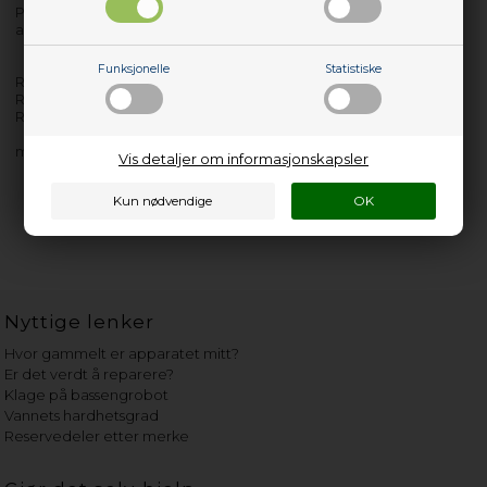
Produktet er kun egnet til modeller med produkt/PNC-nr. som
angitt etter bindestrek.
Funksjonelle
Statistiske
RDH3386GDW - 916096896-03
RDH3497RDW - 916096894-02
RDH3674PDW - 916097296-00
med flere…
Vis detaljer om informasjonskapsler
Nyttige lenker
Hvor gammelt er apparatet mitt?
Er det verdt å reparere?
Klage på bassengrobot
Vannets hardhetsgrad
Reservedeler etter merke