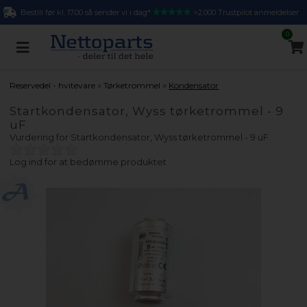
Bestill før kl. 17.00 så sender vi i dag*
>2.000 Trustpilot anmeldelser
0
»
»
Reservedel - hvitevare
Tørketrommel
Kondensator
Startkondensator, Wyss tørketrommel - 9
uF
Vurdering for
Startkondensator, Wyss tørketrommel - 9 uF
Log ind for at bedømme produktet