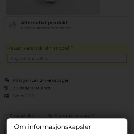
Alternativt produkt
Passer til de nevnte modellene.
Passar varan till din modell?
På lager (
Lev. 2-4 virkedager
).
30 dagers returrett
Siden 2013
Produktinfo
Spørsmål om varen?
Om informasjonskapsler
Data
9 uF