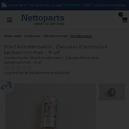
Bestill før kl. 17.00 så sender vi i dag*
>2.000 Trustpilot anmeldelser
0
»
»
Reservedel - hvitevare
Tørketrommel
Kondensator
Startkondensator, Zanussi-Electrolux
tørketrommel - 9 uF
Vurdering for
Startkondensator, Zanussi-Electrolux
tørketrommel - 9 uF
Log ind for at bedømme produktet