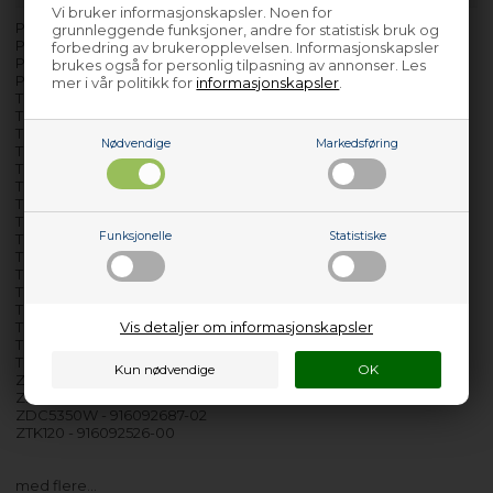
Vi bruker informasjonskapsler. Noen for
PERLA - 916092561-02
grunnleggende funksjoner, andre for statistisk bruk og
PERLA - 916092561-03
forbedring av brukeropplevelsen. Informasjonskapsler
PERLA - 916725618-00
brukes også for personlig tilpasning av annonser. Les
PERLA - 916725618-01
mer i vår politikk for
informasjonskapsler
.
TC7114 - 916092514-00
TC7224 - 916092605-00
TC7224 - 916092605-01
Nødvendige
Markedsføring
TC7224 - 916710607-00
TCE7114 - 916092550-01
TCE7114 - 916092550-02
TCE7114 - 916092550-03
TCE7114 - 916092550-04
Funksjonelle
Statistiske
TCE7114 - 916725619-00
TCE7224 - 916092651-01
TCE7224 - 916092651-02
TCE7224 - 916716629-00
TCE7245 - 916092652-01
Vis detaljer om informasjonskapsler
TCE7245 - 916716630-00
TCE7276 - 916092653-01
TCE7276 - 916716808-00
ZDC5350W - 916092687-00
ZDC5350W - 916092687-01
ZDC5350W - 916092687-02
ZTK120 - 916092526-00
med flere…