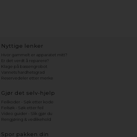
Nyttige lenker
Hvor gammelt er apparatet mitt?
Er det verdt å reparere?
Klage på bassengrobot
Vannets hardhetsgrad
Reservedeler etter merke
Gjør det selv-hjelp
Feilkoder - Søk etter kode
Feilsøk - Søk etter feil
Video guider - Slik gjør du
Rengjøring & vedlikehold
Spor pakken din