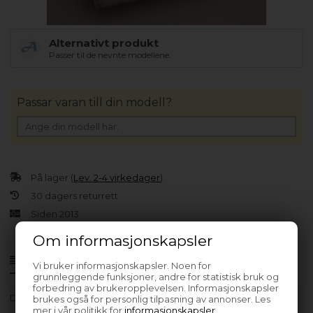
Alternativt produkt
Passer til de nevnte modellene.
Passar varan till din modell?
På lager (
Lev. 2-4 virkedager
).
30 dagers returrett
Siden 2013
Om informasjonskapsler
Produktinfo
Spørsmål om varen?
Vi bruker informasjonskapsler. Noen for
grunnleggende funksjoner, andre for statistisk bruk og
forbedring av brukeropplevelsen. Informasjonskapsler
Data
18 uF
brukes også for personlig tilpasning av annonser. Les
mer i vår politikk for
informasjonskapsler
.