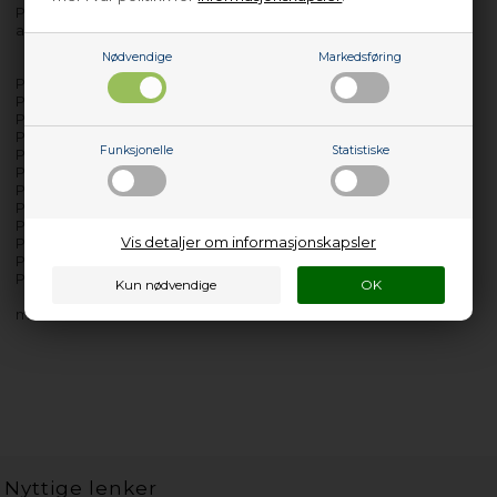
Produktet er kun egnet til modeller med produkt/PNC-nr. som
angitt etter bindestrek.
Nødvendige
Markedsføring
PTH427A - 916097209-00
PTH437A - 916097208-00
PTH438A - 916097207-00
PTH475 - 916096758-00
Funksjonelle
Statistiske
PTH475 - 916096758-02
PTH487 - 916096849-00
PTH488 - 916097078-00
PTH73300V - 916097409-00
PTH73300V - 916097409-01
Vis detaljer om informasjonskapsler
PTH73301P - 916097410-00
PTH83300V - 916097856-00
PTH83300V - 916097856-01
med flere…
Nyttige lenker