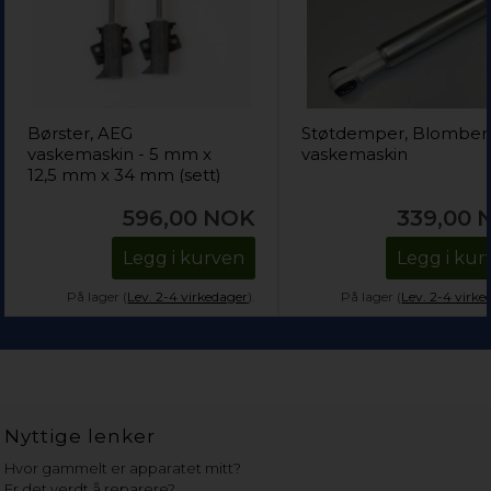
Børster, AEG
Støtdemper, Blomber
vaskemaskin - 5 mm x
vaskemaskin
12,5 mm x 34 mm (sett)
596,00
NOK
339,00
Legg i kurven
Legg i kur
På lager (
Lev. 2-4 virkedager
).
På lager (
Lev. 2-4 virke
Nyttige lenker
Hvor gammelt er apparatet mitt?
Er det verdt å reparere?