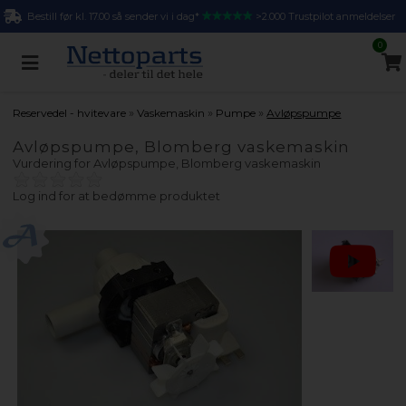
Bestill før kl. 17.00 så sender vi i dag*
>2.000 Trustpilot anmeldelser
0
»
»
»
Reservedel - hvitevare
Vaskemaskin
Pumpe
Avløpspumpe
Avløpspumpe, Blomberg vaskemaskin
Vurdering for
Avløpspumpe, Blomberg vaskemaskin
Log ind for at bedømme produktet