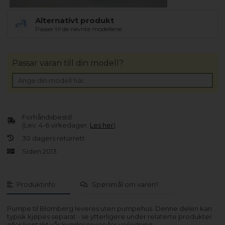
Alternativt produkt
Passer til de nevnte modellene.
Passar varan till din modell?
Forhåndsbestill
(Lev. 4-6 virkedager.
Les her
)
30 dagers returrett
Siden 2013
Produktinfo
Spørsmål om varen?
Pumpe til Blomberg leveres uten pumpehus. Denne delen kan
typisk kjøpes separat - se ytterligere under relaterte produkter
eller kontakt vår kundeservice for veiledning.