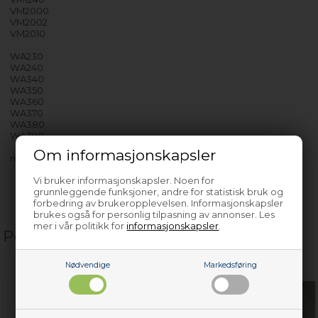
VM2000
VM2002
VM2010
WA230
WA240
WA340
WA350
WA360
WA370
WA380
WA390
Om informasjonskapsler
med flere…
Vi bruker informasjonskapsler. Noen for
grunnleggende funksjoner, andre for statistisk bruk og
forbedring av brukeropplevelsen. Informasjonskapsler
brukes også for personlig tilpasning av annonser. Les
mer i vår politikk for
informasjonskapsler
.
Populære relaterte produkter
Nødvendige
Markedsføring