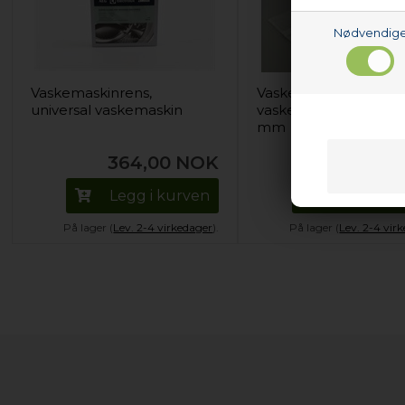
Nødvendig
Vaskemaskinrens,
Vaskepose, Universal
universal vaskemaskin
vaskemaskin - 600 x 
mm
364,00
NOK
88,00
Legg i kurven
Legg i k
På lager (
Lev. 2-4 virkedager
).
På lager (
Lev. 2-4 vir