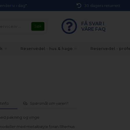
 sender vi i dag*
30 dagers returrett
FÅ SVAR I
VÅRE FAQ
kk
Reservedel - hus & hage
Reservedel - prof
tinfo
Spørsmål om varen?
ed pakning og vinge.
 modeller med metalbøyle foran filterhus.