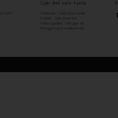
Gjør det selv-hjelp
S
t mitt?
Feilkoder - Søk etter kode
Feilsøk - Søk etter feil
Video guider - Slik gjør du
Rengjøring & vedlikehold
e