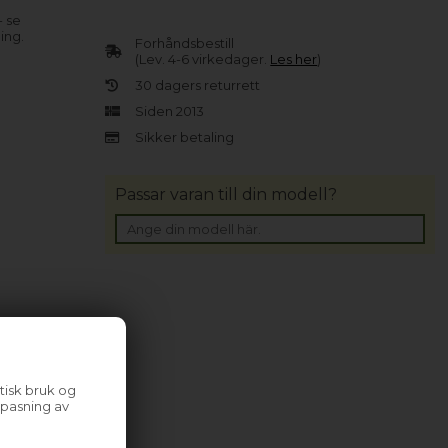
- se
ing.
Forhåndsbestill
(Lev. 4-6 virkedager.
Les her
)
30 dagers returrett
Siden 2013
Sikker betaling
Passar varan till din modell?
tisk bruk og
lpasning av