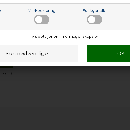
e
Markedsføring
Funksjonelle
400
Vis detaljer om informasjonskapsler
NOK
urven
kedager
).