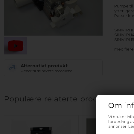
Pumpe til
ytterliger
Passer ku
SINIVIIRI 11
SINIVIIRI 1
SINIVIIRI 1
med fler
Alternativt produkt
Passer til de nevnte modellene.
Populære relaterte produkter
Om inf
Vi bruker inf
forbedring av
annonser. Les