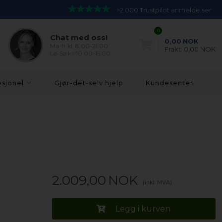
>2.000 Trustpilot anmeldelser
0
Chat med oss!
0,00
NOK
Ma-fr kl. 8.00-21.00
Frakt:
0,00 NOK
Lø-Sø kl. 10.00-15.00
esjonel
Gjør-det-selv hjelp
Kundesenter
2.009,00
NOK
(inkl. MVA)
Legg i kurven