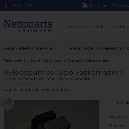
Siden 2013
Bestill før kl. 17.00 så
Reservedel - hvitevare
Reservedel - småelektroni
»
»
»
Reservedel - hvitevare
Vaskemaskin
Pumpe
Avløpspumpe
Avløpspumpe, Upo vaskemaskin
Vurdering for
Avløpspumpe, Upo vaskemaskin
Log ind for at bedømme produktet
Produk
Leveres m
Passer til