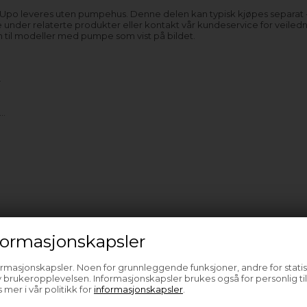
 Upo leveres uten pumpehus. Denne delen kan typisk kjøpes separat 
e under relaterte produkter eller kontakt vår kundeservice for veiledn
n til modeller med pumpe som vist på bildet.
4
5
e…
ormasjonskapsler
ormasjonskapsler. Noen for grunnleggende funksjoner, andre for statis
 brukeropplevelsen. Informasjonskapsler brukes også for personlig ti
 mer i vår politikk for
informasjonskapsler
.