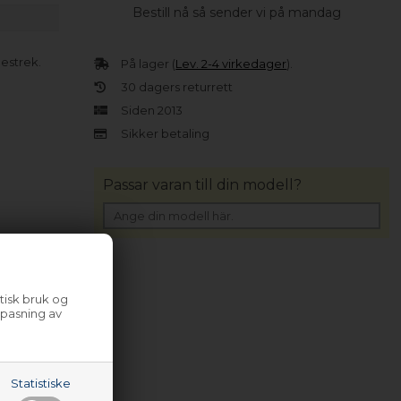
Bestill nå så sender vi på mandag
estrek.
På lager (
Lev. 2-4 virkedager
).
30 dagers returrett
Siden 2013
Sikker betaling
Passar varan till din modell?
tisk bruk og
lpasning av
Statistiske