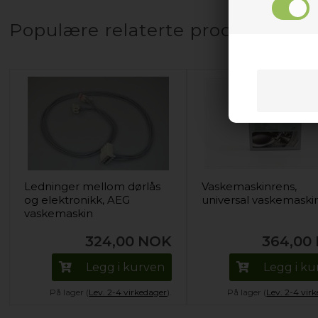
Populære relaterte produkter
Ledninger mellom dørlås
Vaskemaskinrens,
og elektronikk, AEG
universal vaskemaski
vaskemaskin
324,00
NOK
364,00
Legg i kurven
Legg i k
På lager (
Lev. 2-4 virkedager
).
På lager (
Lev. 2-4 vir