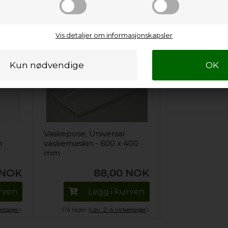
Vis detaljer om informasjonskapsler
Vaskepose, Universal
n
vaskemaskin - 600 x 400
mm
NOK
88,00
NOK
urven
Legg i kurven
kedager
).
På lager (
Lev. 2-4 virkedager
).