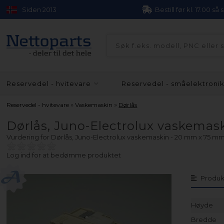
Siden 2013
Bestill før kl. 17.00 så
Reservedel - hvitevare
Reservedel - småelektroni
»
»
Reservedel - hvitevare
Vaskemaskin
Dørlås
Dørlås, Juno-Electrolux vaskema
Vurdering for
Dørlås, Juno-Electrolux vaskemaskin - 20 mm x 75 m
Log ind for at bedømme produktet
Produk
Høyde
Bredde