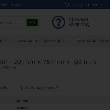
 sender vi i dag*
30 dagers returrett
FÅ SVAR I
VÅRE FAQ
kk
Reservedel - hus & hage
Reservedel - prof
skin - 20 mm x 75 mm x 103 mm
m x 103 mm
tinfo
Spørsmål om varen?
20 mm
75 mm