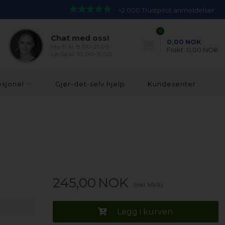
>2.000 Trustpilot anmeldelser
0
Chat med oss!
0,00
NOK
Ma-fr kl. 8.00-21.00
Frakt:
0,00 NOK
Lø-Sø kl. 10.00-15.00
esjonel
Gjør-det-selv hjelp
Kundesenter
245,00
NOK
(inkl. MVA)
Legg i kurven