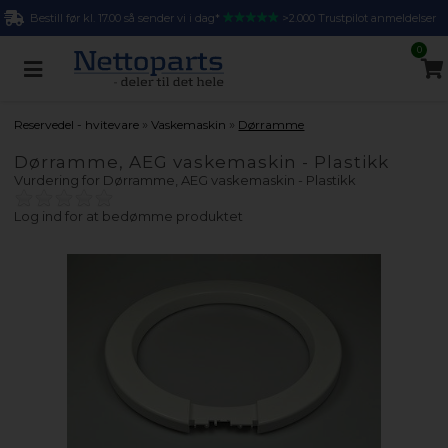
Bestill før kl. 17.00 så sender vi i dag*
>2.000 Trustpilot anmeldelser
0
»
»
Reservedel - hvitevare
Vaskemaskin
Dørramme
Dørramme, AEG vaskemaskin - Plastikk
Vurdering for
Dørramme, AEG vaskemaskin - Plastikk
Log ind for at bedømme produktet