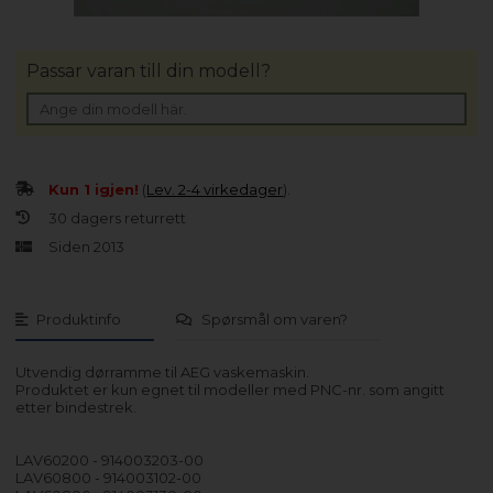
Passar varan till din modell?
Kun 1 igjen!
(
Lev. 2-4 virkedager
).
30 dagers returrett
Siden 2013
Produktinfo
Spørsmål om varen?
Utvendig dørramme til AEG vaskemaskin.
Produktet er kun egnet til modeller med PNC-nr. som angitt
etter bindestrek.
LAV60200 - 914003203-00
LAV60800 - 914003102-00