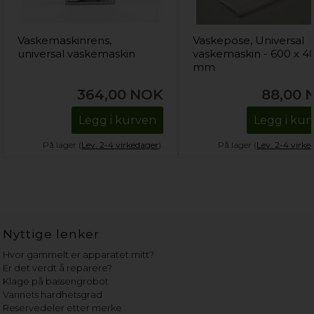
Vaskemaskinrens,
Vaskepose, Universal
universal vaskemaskin
vaskemaskin - 600 x 4
mm
364,00
NOK
88,00
Legg i kurven
Legg i kur
På lager (
Lev. 2-4 virkedager
).
På lager (
Lev. 2-4 virke
Nyttige lenker
Hvor gammelt er apparatet mitt?
Er det verdt å reparere?
Klage på bassengrobot
Vannets hardhetsgrad
Reservedeler etter merke