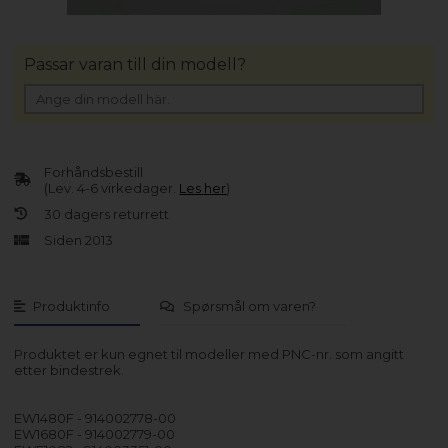
Passar varan till din modell?
Forhåndsbestill
(Lev. 4-6 virkedager.
Les her
)
30 dagers returrett
Siden 2013
Produktinfo
Spørsmål om varen?
Produktet er kun egnet til modeller med PNC-nr. som angitt
etter bindestrek.
EW1480F - 914002778-00
EW1680F - 914002779-00