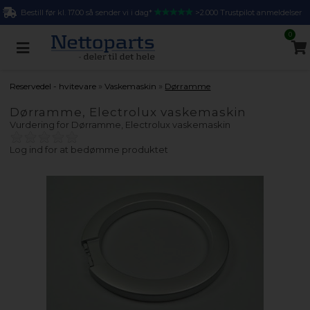
Bestill før kl. 17.00 så sender vi i dag*
>2.000 Trustpilot anmeldelser
0
»
»
Reservedel - hvitevare
Vaskemaskin
Dørramme
Dørramme, Electrolux vaskemaskin
Vurdering for
Dørramme, Electrolux vaskemaskin
Log ind for at bedømme produktet