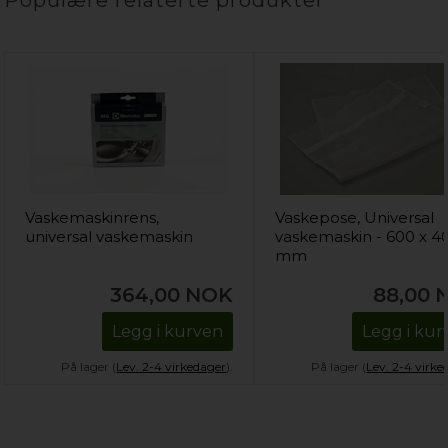
Vaskemaskinrens,
Vaskepose, Universal
universal vaskemaskin
vaskemaskin - 600 x 4
mm
364,00
NOK
88,00
Legg i kurven
Legg i kur
På lager (
Lev. 2-4 virkedager
).
På lager (
Lev. 2-4 virke