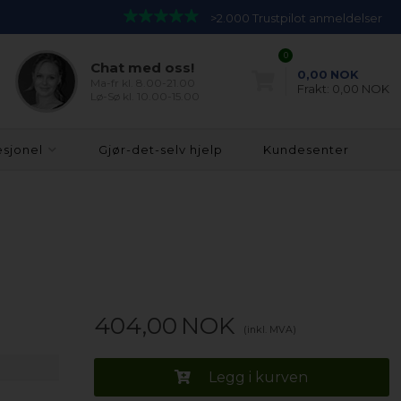
>2.000 Trustpilot anmeldelser
0
Chat med oss!
0,00
NOK
Ma-fr kl. 8.00-21.00
Frakt:
0,00 NOK
Lø-Sø kl. 10.00-15.00
esjonel
Gjør-det-selv hjelp
Kundesenter
404,00
NOK
(inkl. MVA)
Legg i kurven