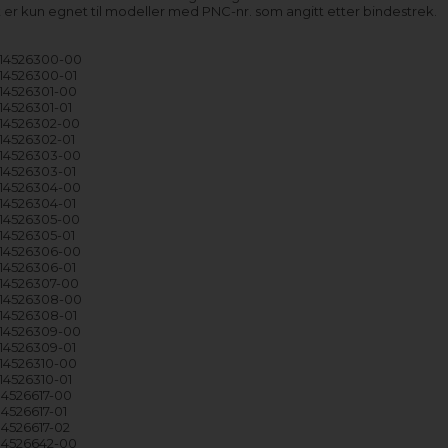
 er kun egnet til modeller med PNC-nr. som angitt etter bindestrek.
914526300-00
914526300-01
914526301-00
14526301-01
914526302-00
914526302-01
914526303-00
914526303-01
914526304-00
914526304-01
914526305-00
914526305-01
914526306-00
914526306-01
914526307-00
914526308-00
914526308-01
914526309-00
914526309-01
914526310-00
14526310-01
14526617-00
14526617-01
14526617-02
914526642-00