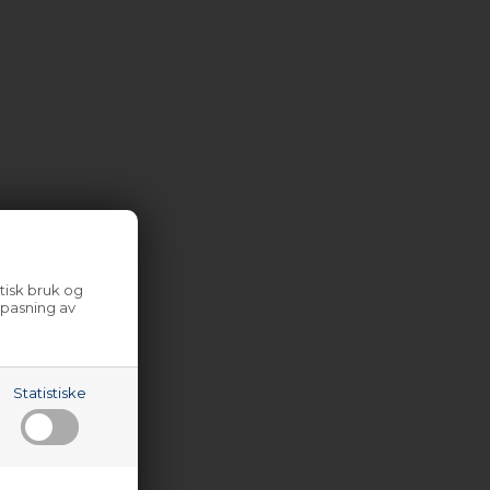
tisk bruk og
lpasning av
Statistiske