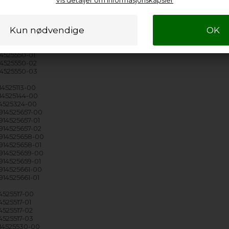
Vis detaljer om informasjonskapsler
914525507-00
14525507-01
14525507-02
14525507-03
14525507-04
914525550-00
14525550-01
14525550-02
914525550-03
14525113-00
914525144-00
14525324-00
 914525657-00
914525657-01
 914525657-02
 914525658-00
 914525658-01
 914525659-00
 914525659-01
 914525661-00
914525661-01
14525517-00
14525517-01
14525517-02
14525517-03
914525530-00