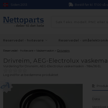
Siden 2013
Bestill før kl. 17.00 så
Reservedel - hvitevare
Reservedel - småelektroni
»
»
Reservedel - hvitevare
Vaskemaskin
Drivreim
Drivreim, AEG-Electrolux vaskemas
Vurdering for
Drivreim, AEG-Electrolux vaskemaskin - 1184/J6 EL
Log ind for at bedømme produktet
Produk
Data
Vennligst 