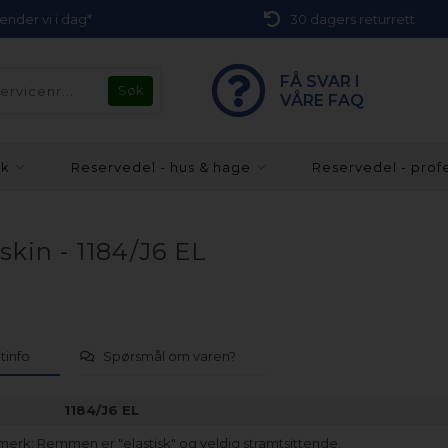
 sender vi i dag*
30 dagers returrett
FÅ SVAR I
VÅRE FAQ
kk
Reservedel - hus & hage
Reservedel - prof
kin - 1184/J6 EL
tinfo
Spørsmål om varen?
1184/J6 EL
merk: Remmen er "elastisk" og veldig stramtsittende.