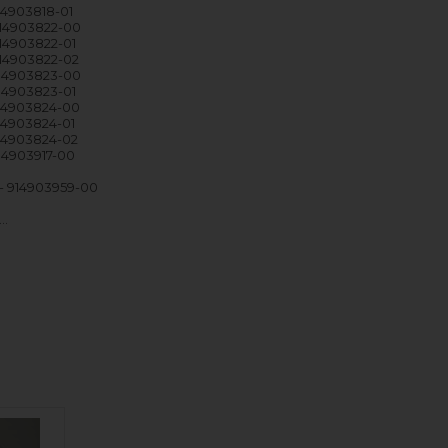
914903818-01
914903822-00
914903822-01
914903822-02
914903823-00
914903823-01
914903824-00
914903824-01
914903824-02
914903917-00
- 914903959-00
e…