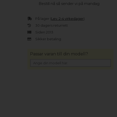
Bestill nå så sender vi på mandag
På lager (
Lev. 2-4 virkedager
).
30 dagers returrett
Siden 2013
Sikker betaling
Passar varan till din modell?