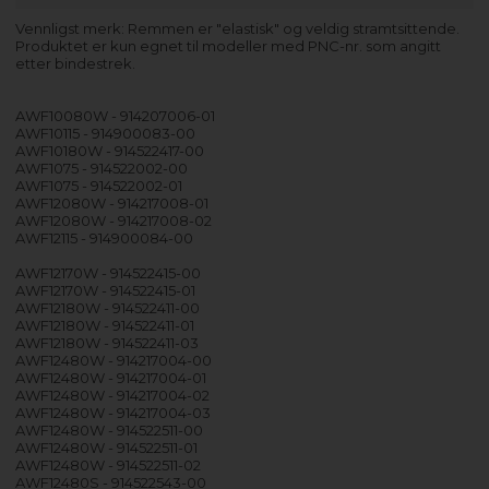
Vennligst merk: Remmen er "elastisk" og veldig stramtsittende.
Produktet er kun egnet til modeller med PNC-nr. som angitt
etter bindestrek.
AWF10080W - 914207006-01
AWF10115 - 914900083-00
AWF10180W - 914522417-00
AWF1075 - 914522002-00
AWF1075 - 914522002-01
AWF12080W - 914217008-01
AWF12080W - 914217008-02
AWF12115 - 914900084-00
AWF12170W - 914522415-00
AWF12170W - 914522415-01
AWF12180W - 914522411-00
AWF12180W - 914522411-01
AWF12180W - 914522411-03
AWF12480W - 914217004-00
AWF12480W - 914217004-01
AWF12480W - 914217004-02
AWF12480W - 914217004-03
AWF12480W - 914522511-00
AWF12480W - 914522511-01
AWF12480W - 914522511-02
AWF12480S - 914522543-00