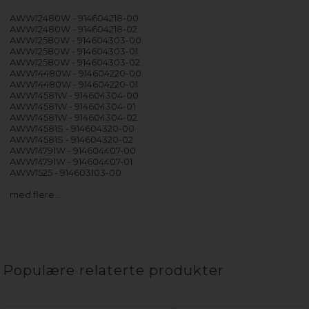
AWW12480W - 914604218-00
AWW12480W - 914604218-02
AWW12580W - 914604303-00
AWW12580W - 914604303-01
AWW12580W - 914604303-02
AWW14480W - 914604220-00
AWW14480W - 914604220-01
AWW14581W - 914604304-00
AWW14581W - 914604304-01
AWW14581W - 914604304-02
AWW14581S - 914604320-00
AWW14581S - 914604320-02
AWW14791W - 914604407-00
AWW14791W - 914604407-01
AWW1525 - 914603103-00
med flere…
Populære relaterte produkter