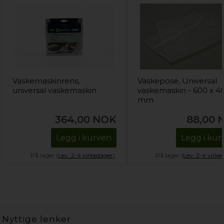
Vaskemaskinrens,
Vaskepose, Universal
universal vaskemaskin
vaskemaskin - 600 x 4
mm
364,00
NOK
88,00
Legg i kurven
Legg i kur
På lager (
Lev. 2-4 virkedager
).
På lager (
Lev. 2-4 virke
Nyttige lenker