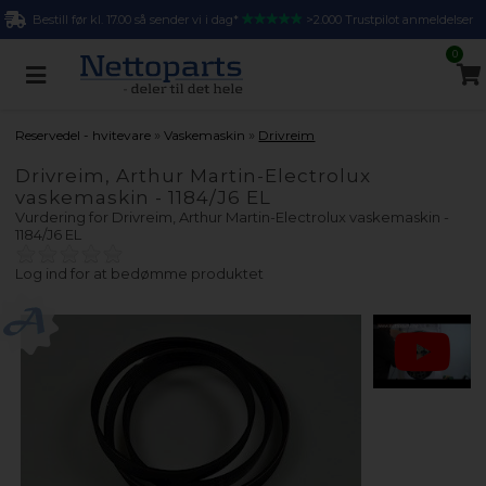
Bestill før kl. 17.00 så sender vi i dag*
>2.000 Trustpilot anmeldelser
0
»
»
Reservedel - hvitevare
Vaskemaskin
Drivreim
Drivreim, Arthur Martin-Electrolux
vaskemaskin - 1184/J6 EL
Vurdering for
Drivreim, Arthur Martin-Electrolux vaskemaskin -
1184/J6 EL
Log ind for at bedømme produktet