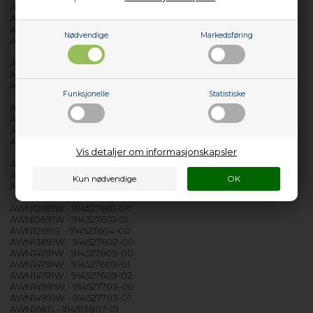
AWF14591W - 914523615-02
AWF14591W - 914523631-00
AWF14591W - 914523631-01
Nødvendige
Markedsføring
AWF14683W - 914522824-00
AWF1470 - 914522102-00
AWF1473 - 914522105-01
AWF1673 - 914522303-00
Funksjonelle
Statistiske
AWF16781W - 914522625-00
AWF16781W - 914522657-00
AWF16781W - 914522657-01
AWF16781W - 914522657-02
Vis detaljer om informasjonskapsler
AWFH12280W - 914522574-00
AWFH12280W - 914522574-01
AWFM14480W - 914522562-00
AWN12691W - 914527601-00
AWN12691W - 914527601-01
AWN12691S - 914527604-00
AWN13691W - 914527602-00
AWN14791W - 914527609-00
AWN14791W - 914527609-01
AWN14791W - 914527609-02
AWN14991W - 914527703-00
AWN14991W - 914527703-01
AWN1680 - 914513807-01