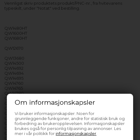
Vennligst skriv produktets produkt/PNC-nr., fra hvitevarens
typeskilt, under "Notat" ved bestilling.
QW1480HT
QW1600HT
QW1680HT
QW12670
QW13680
QW14500
QW14692
QW14694
QW14695
QW14760
QW14765
QW14780
QW14783
Om informasjonskapsler
QW14785
QW14785K
QW14786
Vi bruker informasjonskapsler. Noen for
QW14786K
grunnleggende funksjoner, andre for statistisk bruk og
QW14787
forbedring av brukeropplevelsen. Informasjonskapsler
QW14790
brukes også for personlig tilpasning av annonser. Les
QW14800
mer i vår politikk for
informasjonskapsler
.
QW14805