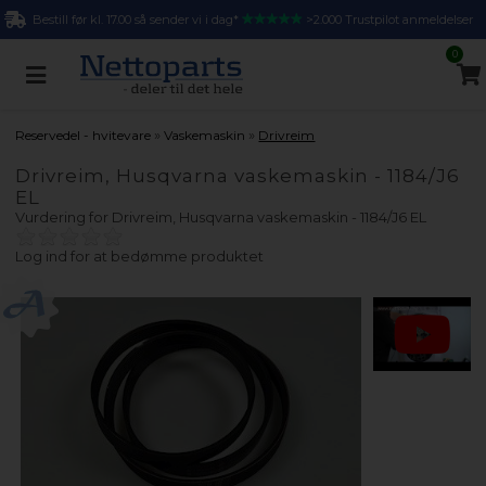
Bestill før kl. 17.00 så sender vi i dag*
>2.000 Trustpilot anmeldelser
0
»
»
Reservedel - hvitevare
Vaskemaskin
Drivreim
Drivreim, Husqvarna vaskemaskin - 1184/J6
EL
Vurdering for
Drivreim, Husqvarna vaskemaskin - 1184/J6 EL
Log ind for at bedømme produktet