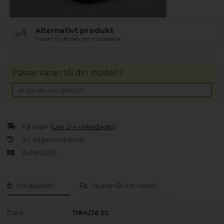
Alternativt produkt
Passer til de nevnte modellene.
Passar varan till din modell?
På lager (
Lev. 2-4 virkedager
).
30 dagers returrett
Siden 2013
Produktinfo
Spørsmål om varen?
Data
1184/J6 EL