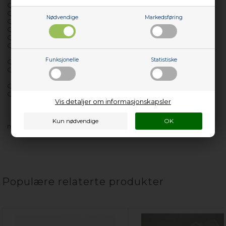
QW16700
QW16775
Nødvendige
Markedsføring
QW16778
QW16800
QW16900
QW16905
Funksjonelle
Statistiske
QW17600
QW17650
QW18800
QW18805
Vis detaljer om informasjonskapsler
med flere…
Populære relaterte produkter