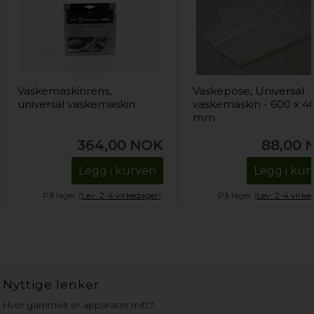
Vaskemaskinrens,
Vaskepose, Universal
universal vaskemaskin
vaskemaskin - 600 x 4
mm
364,00
NOK
88,00
Legg i kurven
Legg i kur
På lager (
Lev. 2-4 virkedager
).
På lager (
Lev. 2-4 virke
Nyttige lenker
Hvor gammelt er apparatet mitt?