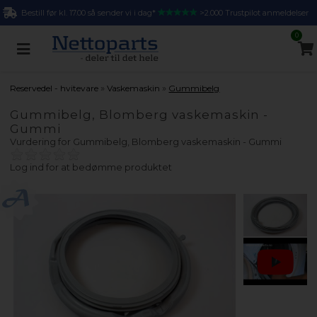
Bestill før kl. 17.00 så sender vi i dag*
>2.000 Trustpilot anmeldelser
0
»
»
Reservedel - hvitevare
Vaskemaskin
Gummibelg
Gummibelg, Blomberg vaskemaskin -
Gummi
Vurdering for
Gummibelg, Blomberg vaskemaskin - Gummi
Log ind for at bedømme produktet