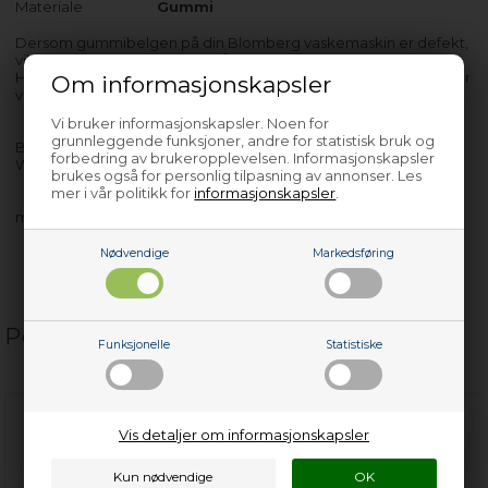
Materiale
Gummi
Dersom gummibelgen på din Blomberg vaskemaskin er defekt,
vil du oppleve at klesvasken får huller eller blir ødelagt i vask.
Hvis det er hull i gummibelgen, kan det også komme vann under
Om informasjonskapsler
vaskemaskinen.
Vi bruker informasjonskapsler. Noen for
grunnleggende funksjoner, andre for statistisk bruk og
BWG484W5
forbedring av brukeropplevelsen. Informasjonskapsler
WNF8448A30 - 7126841200
brukes også for personlig tilpasning av annonser. Les
mer i vår politikk for
informasjonskapsler
.
med flere…
Nødvendige
Markedsføring
Populære relaterte produkter
Funksjonelle
Statistiske
Vis detaljer om informasjonskapsler