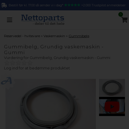
Bestill før kl. 17.00 så sender vi i dag*
>2.000 Trustpilot anmeldelser
0
»
»
Reservedel - hvitevare
Vaskemaskin
Gummibelg
Gummibelg, Grundig vaskemaskin -
Gummi
Vurdering for
Gummibelg, Grundig vaskemaskin - Gummi
Log ind for at bedømme produktet