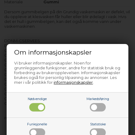
Materiale
Gummi
Dersom gummibelgen på din Grundig vaskemaskin er defekt, vil
du oppleve at klesvasken får huller eller blir ødelagt i vask. Hvis
det er hull i gummibelgen, kan det også komme vann under
vaskemaskinen.
DDNM-CSERVEES
E Edition75
GGWA38431
Om informasjonskapsler
GWA38431 - 7157642500
GWM9902
Vi bruker informasjonskapsler. Noen for
GWN310P430
grunnleggende funksjoner, andre for statistisk bruk og
GWN38430W
forbedring av brukeropplevelsen. Informasjonskapsler
GWN4847WBC
brukes også for personlig tilpasning av annonser. Les
GWN49430
mer i vår politikk for
informasjonskapsler
.
GWN510451H
GWN510452H
GWN59492C
GWN9402
Nødvendige
Markedsføring
GWW384311
med flere…
Funksjonelle
Statistiske