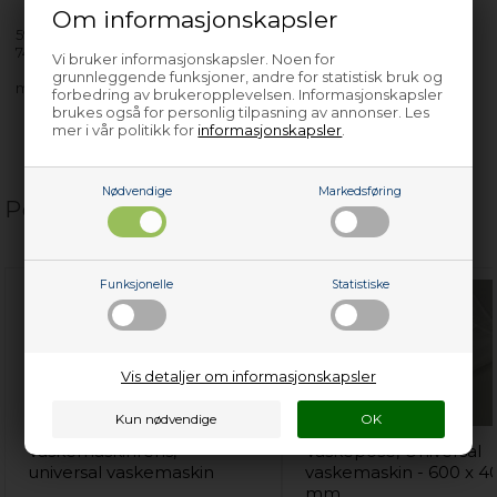
Om informasjonskapsler
591242_20026 - 914002752-00
745366_20025 - 914002751-00
Vi bruker informasjonskapsler. Noen for
grunnleggende funksjoner, andre for statistisk bruk og
med flere…
forbedring av brukeropplevelsen. Informasjonskapsler
brukes også for personlig tilpasning av annonser. Les
mer i vår politikk for
informasjonskapsler
.
Nødvendige
Markedsføring
Populære relaterte produkter
Funksjonelle
Statistiske
Vis detaljer om informasjonskapsler
Vaskemaskinrens,
Vaskepose, Universal
universal vaskemaskin
vaskemaskin - 600 x 4
mm