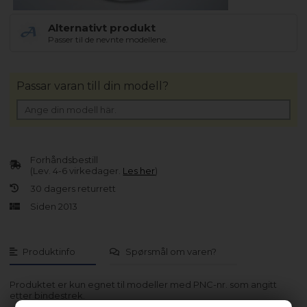
Alternativt produkt
Passer til de nevnte modellene.
Passar varan till din modell?
Forhåndsbestill
(Lev. 4-6 virkedager.
Les her
)
30 dagers returrett
Siden 2013
Produktinfo
Spørsmål om varen?
Produktet er kun egnet til modeller med PNC-nr. som angitt
etter bindestrek.