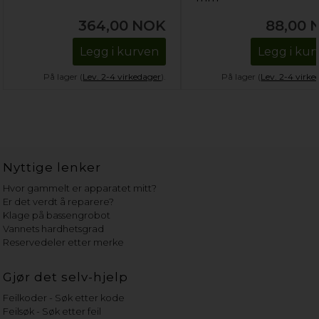
364,00
NOK
88,00
Legg i kurven
Legg i kur
På lager (
Lev. 2-4 virkedager
).
På lager (
Lev. 2-4 virke
Nyttige lenker
Hvor gammelt er apparatet mitt?
Er det verdt å reparere?
Klage på bassengrobot
Vannets hardhetsgrad
Reservedeler etter merke
Gjør det selv-hjelp
Feilkoder - Søk etter kode
Feilsøk - Søk etter feil