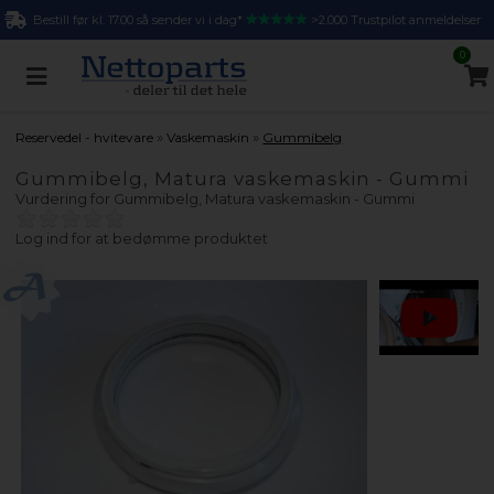
Bestill før kl. 17.00 så sender vi i dag*
>2.000 Trustpilot anmeldelser
0
»
»
Reservedel - hvitevare
Vaskemaskin
Gummibelg
Gummibelg, Matura vaskemaskin - Gummi
Vurdering for
Gummibelg, Matura vaskemaskin - Gummi
Log ind for at bedømme produktet