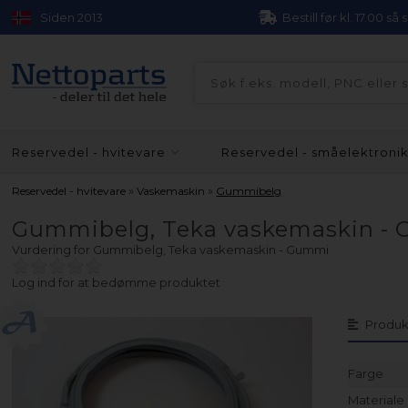
Siden 2013
Bestill før kl. 17.00 så
Reservedel - hvitevare
Reservedel - småelektroni
»
»
Reservedel - hvitevare
Vaskemaskin
Gummibelg
Gummibelg, Teka vaskemaskin -
Vurdering for
Gummibelg, Teka vaskemaskin - Gummi
Log ind for at bedømme produktet
Produk
Farge
Materiale