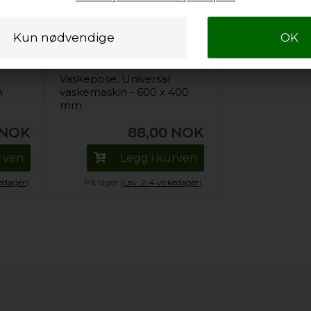
Vaskepose, Universal
n
vaskemaskin - 600 x 400
mm
NOK
88,00
NOK
urven
Legg i kurven
kedager
).
På lager (
Lev. 2-4 virkedager
).