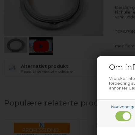
Dersom gu
får huller
vann unde
TGF3270N
med fler
Om inf
Alternativt produkt
Passer til de nevnte modellene.
Vi bruker inf
forbedring av
annonser. Les
Populære relaterte produkter
Nødvendig