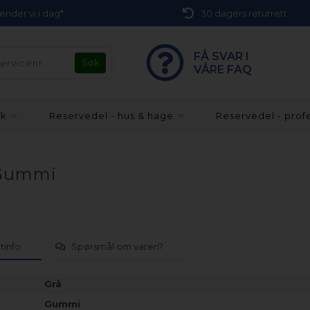
 sender vi i dag*
30 dagers returrett
FÅ SVAR I
VÅRE FAQ
kk
Reservedel - hus & hage
Reservedel - prof
 Gummi
tinfo
Spørsmål om varen?
Grå
Gummi