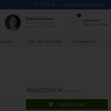
>2.000 Trustpilot anmeldelser
0
Chat med oss!
0,00
NOK
Ma-fr kl. 8.00-21.00
Frakt:
0,00 NOK
Lø-Sø kl. 10.00-15.00
esjonel
Gjør-det-selv hjelp
Kundesenter
969,00
NOK
(inkl. MVA)
Legg i kurven