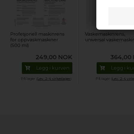
Profesjonell maskinrens
Vaskemaskinrens,
for oppvaskmaskiner
universal vaskemaski
(500 ml)
249,00
NOK
364,00
Legg i kurven
Legg i k
På lager (
Lev. 2-4 virkedager
).
På lager (
Lev. 2-4 vir