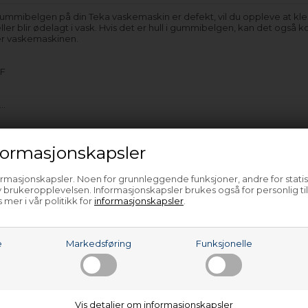
mmibelgen på din Teka vaskemaskin er defekt, vil du oppleve at kl
 eller blir ødelagt i vask. Hvis det er hull i gummibelgen, kan det ogs
r vaskemaskinen.
F
e…
ormasjonskapsler
ormasjonskapsler. Noen for grunnleggende funksjoner, andre for statis
 brukeropplevelsen. Informasjonskapsler brukes også for personlig ti
 mer i vår politikk for
informasjonskapsler
.
e
Markedsføring
Funksjonelle
Vis detaljer om informasjonskapsler