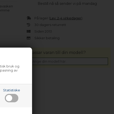
Bestill nå så sender vi på mandag
esvasken
å komme
På lager (
Lev. 2-4 virkedager
).
30 dagers returrett
Siden 2013
Sikker betaling
Passar varan till din modell?
tisk bruk og
lpasning av
Statistiske