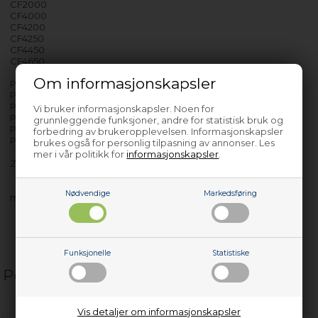
CF2000
CF4000
CF4200
CF4250
CF4450
CF4650
Om informasjonskapsler
PF4050
PF4250
PF4450
Vi bruker informasjonskapsler. Noen for
PF5050
grunnleggende funksjoner, andre for statistisk bruk og
PF5250
forbedring av brukeropplevelsen. Informasjonskapsler
PF5450
brukes også for personlig tilpasning av annonser. Les
mer i vår politikk for
informasjonskapsler
.
ZKW1203
Nødvendige
Markedsføring
med flere…
Funksjonelle
Statistiske
Populære relaterte produkter
Vis detaljer om informasjonskapsler