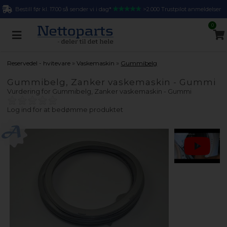
Bestill før kl. 17.00 så sender vi i dag*
>2.000 Trustpilot anmeldelser
0
»
»
Reservedel - hvitevare
Vaskemaskin
Gummibelg
Gummibelg, Zanker vaskemaskin - Gummi
Vurdering for
Gummibelg, Zanker vaskemaskin - Gummi
Log ind for at bedømme produktet