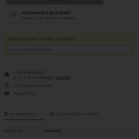
Alternativt produkt
Passer til de nevnte modellene.
Passar varan till din modell?
Forhåndsbestill
(Lev. 4-6 virkedager.
Les her
)
30 dagers returrett
Siden 2013
Produktinfo
Spørsmål om varen?
Materiale
Gummi