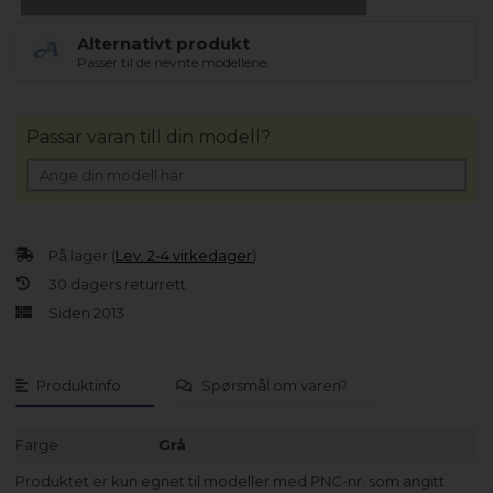
Alternativt produkt
Passer til de nevnte modellene.
Passar varan till din modell?
På lager (
Lev. 2-4 virkedager
).
30 dagers returrett
Siden 2013
Produktinfo
Spørsmål om varen?
Farge
Grå
Produktet er kun egnet til modeller med PNC-nr. som angitt