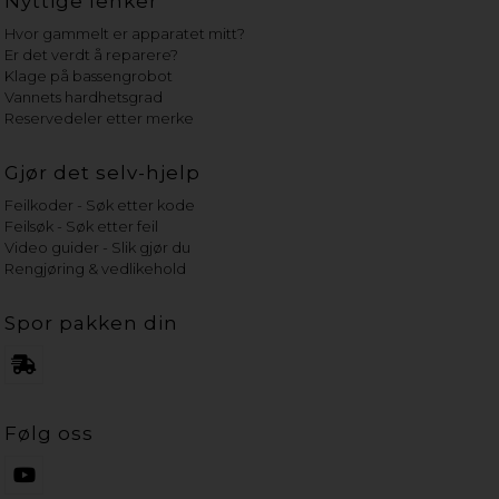
Nyttige lenker
Hvor gammelt er apparatet mitt?
Er det verdt å reparere?
Klage på bassengrobot
Vannets hardhetsgrad
Reservedeler etter merke
Gjør det selv-hjelp
Feilkoder - Søk etter kode
Feilsøk - Søk etter feil
Video guider - Slik gjør du
Rengjøring & vedlikehold
Spor pakken din
Følg oss