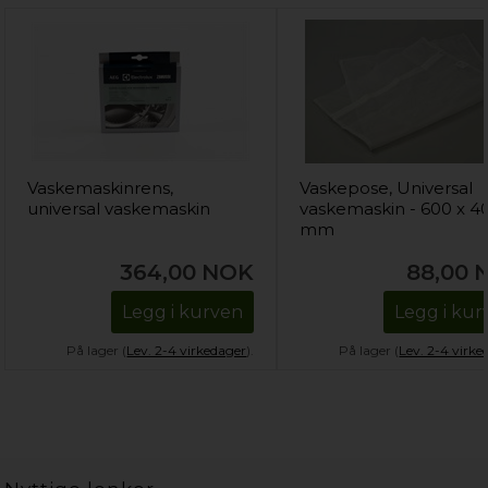
Vaskemaskinrens,
Vaskepose, Universal
universal vaskemaskin
vaskemaskin - 600 x 4
mm
364,00
NOK
88,00
Legg i kurven
Legg i kur
På lager (
Lev. 2-4 virkedager
).
På lager (
Lev. 2-4 virke