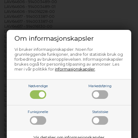
LAV64606 - 914003489-00
LAV64606 - 914003489-01
LAV64606 - 914016228-00
LAV64617 - 914003387-00
LAV64617 - 914003387-01
LAV64617 - 914016130-00
LAV64802 - 914003475-00
LAV64802 - 914016215-00
Om informasjonskapsler
LAV64803 - 914003476-00
LAV64803 - 914016216-00
Vi bruker informasjonskapsler. Noen for
LAV64812 - 914003588-00
grunnleggende funksjoner, andre for statistisk bruk og
LAV64812 - 914003588-01
forbedring av brukeropplevelsen. Informasjonskapsler
LAV64812 - 914016322-00
brukes også for personlig tilpasning av annonser. Les
LAV64813 - 914003587-00
mer i vår politikk for
informasjonskapsler
.
LAV64813 - 914003587-01
LAV64813 - 914016321-00
LAV65805 - 914003477-00
Nødvendige
Markedsføring
LAV65805 - 914016217-00
LAV65815 - 914003594-00
LAV65815 - 914003594-01
LAV65815 - 914016328-00
Funksjonelle
Statistiske
LAV66617 - 914003386-00
LAV66617 - 914003386-01
LAV66617 - 914016129-00
LAV66810 - 914003600-00
LAV66810 - 914003600-01
Vis detaljer om informasjonskapsler