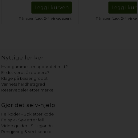
Legg i kurven
Legg i kur
På lager (
Lev. 2-4 virkedager
).
På lager (
Lev. 2-4 virke
Nyttige lenker
Hvor gammelt er apparatet mitt?
Er det verdt å reparere?
Klage på bassengrobot
Vannets hardhetsgrad
Reservedeler etter merke
Gjør det selv-hjelp
Feilkoder - Søk etter kode
Feilsøk - Søk etter feil
Video guider - Slik gjør du
Rengjøring & vedlikehold