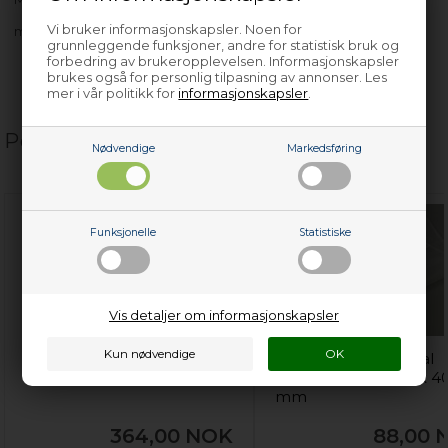
Vi bruker informasjonskapsler. Noen for
med flere…
grunnleggende funksjoner, andre for statistisk bruk og
forbedring av brukeropplevelsen. Informasjonskapsler
brukes også for personlig tilpasning av annonser. Les
mer i vår politikk for
informasjonskapsler
.
Populære relaterte produkter
Nødvendige
Markedsføring
Funksjonelle
Statistiske
Vis detaljer om informasjonskapsler
Vaskemaskinrens,
Vaskepose, Universal
universal vaskemaskin
vaskemaskin - 600 x 4
mm
364,00
NOK
88,00