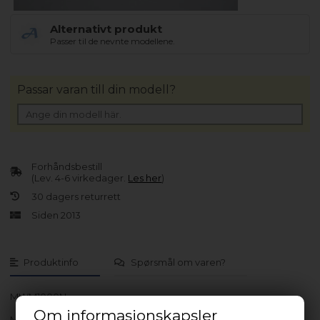
Alternativt produkt
Passer til de nevnte modellene.
Passar varan till din modell?
Forhåndsbestill
(Lev. 4-6 virkedager.
Les her
)
30 dagers returrett
Siden 2013
Produktinfo
Spørsmål om varen?
MWM1000N
Om informasjonskapsler
MWM1400N