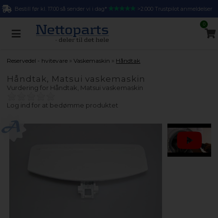
Bestill før kl. 17.00 så sender vi i dag*
>2.000 Trustpilot anmeldelser
0
»
»
Reservedel - hvitevare
Vaskemaskin
Håndtak
Håndtak, Matsui vaskemaskin
Vurdering for
Håndtak, Matsui vaskemaskin
Log ind for at bedømme produktet