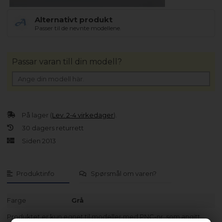
Alternativt produkt
Passer til de nevnte modellene.
Passar varan till din modell?
På lager (
Lev. 2-4 virkedager
).
30 dagers returrett
Siden 2013
Produktinfo
Spørsmål om varen?
Farge
Grå
Produktet er kun egnet til modeller med PNC-nr. som angitt