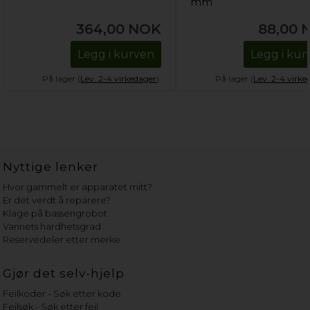
mm
364,00
NOK
88,00
Legg i kurven
Legg i kur
På lager (
Lev. 2-4 virkedager
).
På lager (
Lev. 2-4 virke
Nyttige lenker
Hvor gammelt er apparatet mitt?
Er det verdt å reparere?
Klage på bassengrobot
Vannets hardhetsgrad
Reservedeler etter merke
Gjør det selv-hjelp
Feilkoder - Søk etter kode
Feilsøk - Søk etter feil