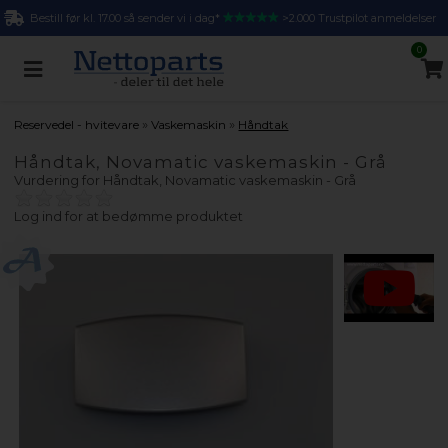
Bestill før kl. 17.00 så sender vi i dag*
>2.000 Trustpilot anmeldelser
0
»
»
Reservedel - hvitevare
Vaskemaskin
Håndtak
Håndtak, Novamatic vaskemaskin - Grå
Vurdering for
Håndtak, Novamatic vaskemaskin - Grå
Log ind for at bedømme produktet