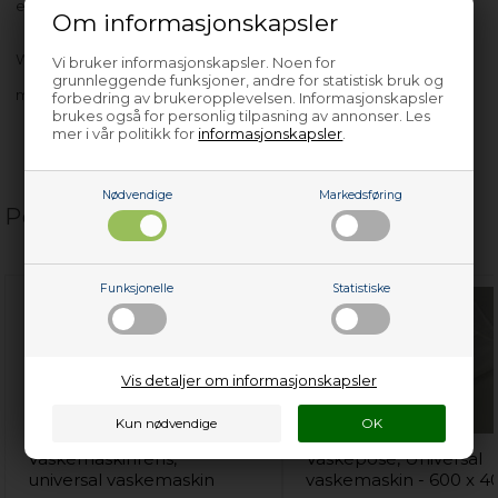
etter bindestrek.
Om informasjonskapsler
WA1656 - 914016350-00
Vi bruker informasjonskapsler. Noen for
grunnleggende funksjoner, andre for statistisk bruk og
med flere…
forbedring av brukeropplevelsen. Informasjonskapsler
brukes også for personlig tilpasning av annonser. Les
mer i vår politikk for
informasjonskapsler
.
Nødvendige
Markedsføring
Populære relaterte produkter
Funksjonelle
Statistiske
Vis detaljer om informasjonskapsler
Vaskemaskinrens,
Vaskepose, Universal
universal vaskemaskin
vaskemaskin - 600 x 4