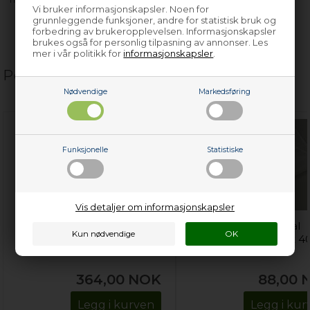
Vi bruker informasjonskapsler. Noen for
grunnleggende funksjoner, andre for statistisk bruk og
forbedring av brukeropplevelsen. Informasjonskapsler
brukes også for personlig tilpasning av annonser. Les
mer i vår politikk for
informasjonskapsler
.
Populære relaterte produkter
Nødvendige
Markedsføring
Funksjonelle
Statistiske
Vis detaljer om informasjonskapsler
Vaskemaskinrens,
Vaskepose, Universal
universal vaskemaskin
vaskemaskin - 600 x 4
mm
364,00
NOK
88,00
Legg i kurven
Legg i kur