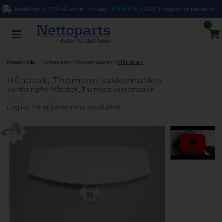
Bestill før kl. 17.00 så sender vi i dag*
>2.000 Trustpilot anmeldelser
0
»
»
Reservedel - hvitevare
Vaskemaskin
Håndtak
Håndtak, Thomson vaskemaskin
Vurdering for
Håndtak, Thomson vaskemaskin
Log ind for at bedømme produktet