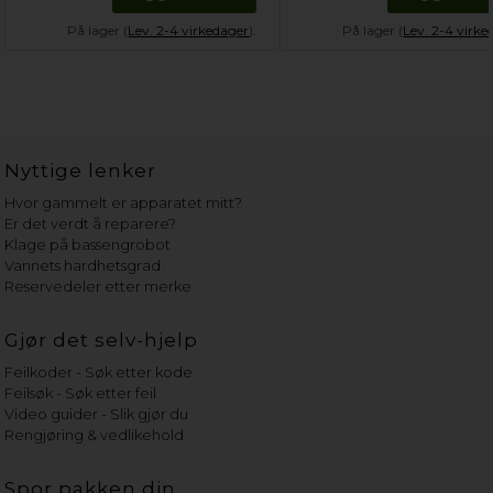
På lager (
Lev. 2-4 virkedager
).
På lager (
Lev. 2-4 virke
Nyttige lenker
Hvor gammelt er apparatet mitt?
Er det verdt å reparere?
Klage på bassengrobot
Vannets hardhetsgrad
Reservedeler etter merke
Gjør det selv-hjelp
Feilkoder - Søk etter kode
Feilsøk - Søk etter feil
Video guider - Slik gjør du
Rengjøring & vedlikehold
Spor pakken din